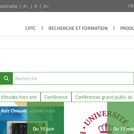
ontraste
A-
A
A+
F
CPTC
RECHERCHE ET FORMATION
PRODU
 d'études hors site
Conférence
Conférences grand public du
Du 15 juin
Du 12 mai