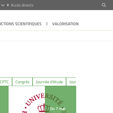
R
Accès directs
CTIONS SCIENTIFIQUES
VALORISATION
 CPTC
Congrès
Journée d'étude
Journée doctorale
Man
Du 7 mai