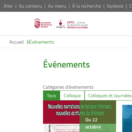
Aller
Au contenu
Au menu
À la recherche
Dyslexie
C
Accueil
Événements
Événements
Catégories d’événements
Tous
Colloque
Colloques et Journées
Du 22
octobre