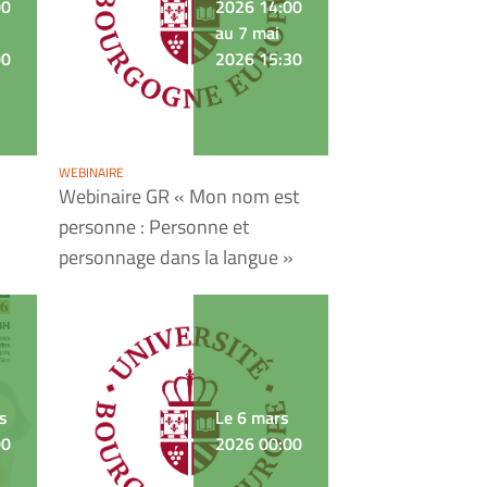
00
2026 14:00
au 7 mai
00
2026 15:30
WEBINAIRE
Webinaire GR « Mon nom est
personne : Personne et
personnage dans la langue »
s
Le 6 mars
00
2026 00:00