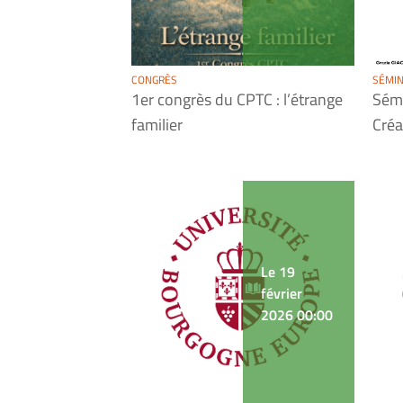
CONGRÈS
SÉMIN
1er congrès du CPTC : l’étrange
Sémi
familier
Créa
Le 19
février
2026 00:00