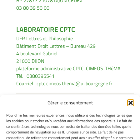
BP 27877 21078 DIJON CEDEX
03 80 39 50 00
LABORATOIRE CPTC
UFR Lettres et Philosophie
Bâtiment Droit Lettres – Bureau 429
4 boulevard Gabriel
21000 DIJON
plateforme administrative CPTC-CIMEOS-THéMA
Tél. : 0380395541
Courriel :
cptc.cimeos.thema@u-bourgogne.fr
Gérer le consentement
INFORMATIONS LÉGALES
Pour offrir les meilleures expériences, nous utilisons des technologies telles que
Mentions légales
les cookies pour stocker et/ou accéder aux informations des appareils. Le fait de
consentir à ces technologies nous permettra de traiter des données telles que le
Gérer mes cookies
comportement de navigation ou les ID uniques sur ce site. Le fait de ne pas
Politique de cookies
consentir ou de retirer son consentement peut avoir un effet négatif sur certaines