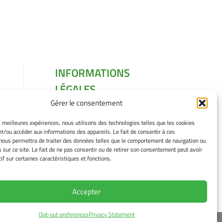
INFORMATIONS
LÉGALES
Gérer le consentement
Mentions légales
Gérer mes cookies
es meilleures expériences, nous utilisons des technologies telles que les cookies
Politique de cookies
et/ou accéder aux informations des appareils. Le fait de consentir à ces
Déclaration de
nous permettra de traiter des données telles que le comportement de navigation ou
s sur ce site. Le fait de ne pas consentir ou de retirer son consentement peut avoir
confidentialité
if sur certaines caractéristiques et fonctions.
Avertissement
Accepter
Opt-out preferences
Privacy Statement