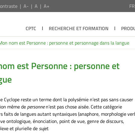
ontraste
A-
A
A+
F
CPTC
RECHERCHE ET FORMATION
PRODU
 Mon nom est Personne : personne et personnage dans la langue
nom est Personne : personne et
gue
le Cyclope reste un terme dont la polysémie n’est pas sans causer
notion même de
personne
n’est pas chose aisée. Cette catégorie
urs faits de langues autant syntaxiques (anaphore, morphologie ver
e ontologique, énonciation, point de vue, genre de discours,
lexe et plurielle de
sujet
.