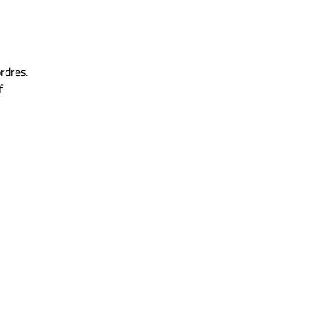
rdres.
f