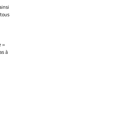
ainsi
 tous
e »
as à