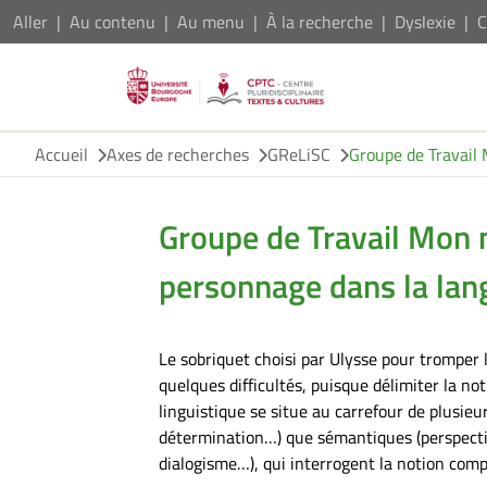
Aller
Au contenu
Au menu
À la recherche
Dyslexie
C
Accueil
Axes de recherches
GReLiSC
Groupe de Travail
Groupe de Travail Mon 
personnage dans la lan
Le sobriquet choisi par Ulysse pour tromper 
quelques difficultés, puisque délimiter la 
linguistique se situe au carrefour de plusie
détermination…) que sémantiques (perspectiv
dialogisme…), qui interrogent la notion comp