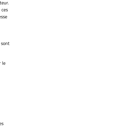
teur.
e ces
esse
i sont
 le
es