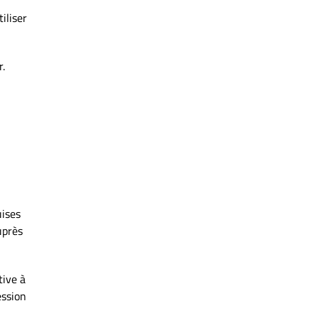
iliser
r.
uises
uprès
tive à
ession