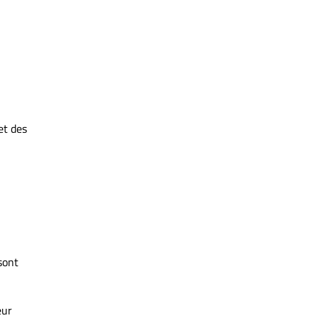
et des
sont
eur