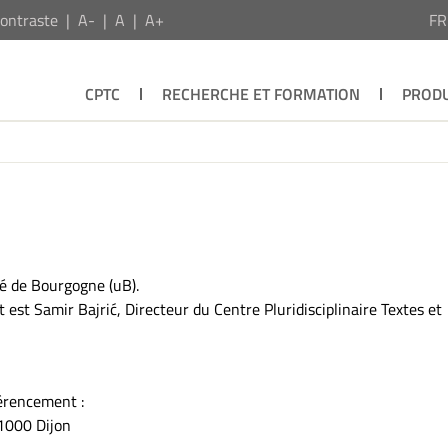
ontraste
A-
A
A+
F
CPTC
RECHERCHE ET FORMATION
PRODU
ité de Bourgogne (uB).
t est Samir Bajrić, Directeur du Centre Pluridisciplinaire Textes et
férencement :
1000 Dijon