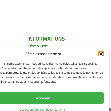
INFORMATIONS
LÉGALES
Gérer le consentement
Mentions légales
Gérer mes cookies
es meilleures expériences, nous utilisons des technologies telles que les cookies
Politique de cookies
et/ou accéder aux informations des appareils. Le fait de consentir à ces
Déclaration de
nous permettra de traiter des données telles que le comportement de navigation ou
s sur ce site. Le fait de ne pas consentir ou de retirer son consentement peut avoir
confidentialité
if sur certaines caractéristiques et fonctions.
Avertissement
Accepter
Opt-out preferences
Privacy Statement