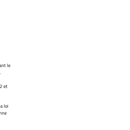
ant le
.
2 et
a loi
enne