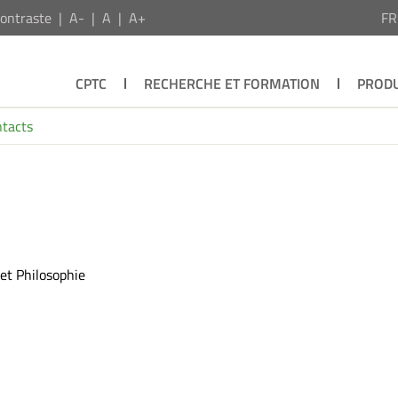
ontraste
A-
A
A+
F
CPTC
RECHERCHE ET FORMATION
PRODU
tacts
et Philosophie