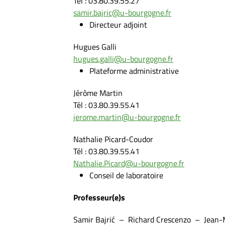
Tél : 03.80.39.55.27
samir.bajric@u-bourgogne.fr
Directeur adjoint
Hugues Galli
hugues.galli@u-bourgogne.fr
Plateforme administrative
Jérôme Martin
Tél : 03.80.39.55.41
jerome.martin@u-bourgogne.fr
Nathalie Picard-Coudor
Tél : 03.80.39.55.41
Nathalie.Picard@u-bourgogne.fr
Conseil de laboratoire
Professeur(e)s
Samir Bajrić – Richard Crescenzo – Jean-