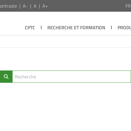
ontraste
A-
A
A+
F
CPTC
RECHERCHE ET FORMATION
PRODU