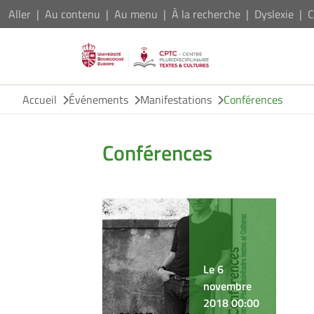
Aller
Au contenu
Au menu
À la recherche
Dyslexie
C
Accueil
Événements
Manifestations
Conférences
Conférences
Le 6
novembre
2018 00:00