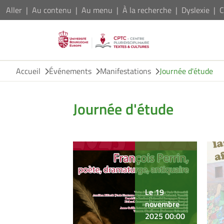
Aller
Au contenu
Au menu
À la recherche
Dyslexie
C
Accueil
Événements
Manifestations
Journée d'étude
Journée d'étude
Le 19
novembre
2025 00:00