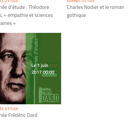
ÉE D'ÉTUDE
JOURNÉE D'ÉTUDE
née d’étude : Théodore
Charles Nodier et le roman
s, « empathie et sciences
gothique
aines »
Le 1 juin
2017 00:00
ÉE D'ÉTUDE
née Frédéric Dard