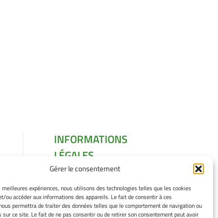
INFORMATIONS
LÉGALES
Gérer le consentement
Mentions légales
Gérer mes cookies
es meilleures expériences, nous utilisons des technologies telles que les cookies
Politique de cookies
et/ou accéder aux informations des appareils. Le fait de consentir à ces
Déclaration de
nous permettra de traiter des données telles que le comportement de navigation ou
s sur ce site. Le fait de ne pas consentir ou de retirer son consentement peut avoir
confidentialité