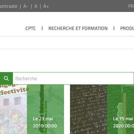
ontraste
A-
A
A+
F
CPTC
RECHERCHE ET FORMATION
PRODU
Le 23 mai
Le 15 mai
2019 00:00
2020 00: