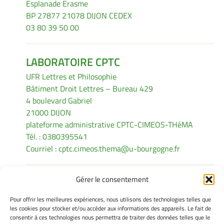
Esplanade Erasme
BP 27877 21078 DIJON CEDEX
03 80 39 50 00
LABORATOIRE CPTC
UFR Lettres et Philosophie
Bâtiment Droit Lettres – Bureau 429
4 boulevard Gabriel
21000 DIJON
plateforme administrative CPTC-CIMEOS-THéMA
Tél. : 0380395541
Courriel :
cptc.cimeos.thema@u-bourgogne.fr
Gérer le consentement
INFORMATIONS LÉGALES
Pour offrir les meilleures expériences, nous utilisons des technologies telles que
Mentions légales
les cookies pour stocker et/ou accéder aux informations des appareils. Le fait de
consentir à ces technologies nous permettra de traiter des données telles que le
Gérer mes cookies