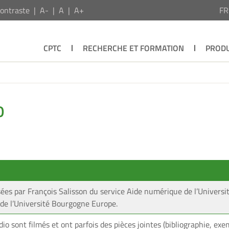
ontraste
A-
A
A+
F
CPTC
RECHERCHE ET FORMATION
PRODU
O
isées par François Salisson du service Aide numérique de l’Univer
de l’Université Bourgogne Europe.
o sont filmés et ont parfois des pièces jointes (bibliographie, exem