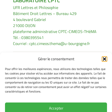
LABORATOIRE CPTC
UFR Lettres et Philosophie
Bâtiment Droit Lettres – Bureau 429
4 boulevard Gabriel
21000 DIJON
plateforme administrative CPTC-CIMEOS-THéMA
Tél. : 0380395541
Courriel :
cptc.cimeos.thema@u-bourgogne.fr
Gérer le consentement
INFORMATIONS LÉGALES
Pour offrir les meilleures expériences, nous utilisons des technologies telles que
Mentions légales
les cookies pour stocker et/ou accéder aux informations des appareils. Le fait de
consentir à ces technologies nous permettra de traiter des données telles que le
Gérer mes cookies
comportement de navigation ou les ID uniques sur ce site. Le fait de ne pas
Politique de cookies
consentir ou de retirer son consentement peut avoir un effet négatif sur certaines
Déclaration de confidentialité
caractéristiques et fonctions.
Avertissement
Accepter