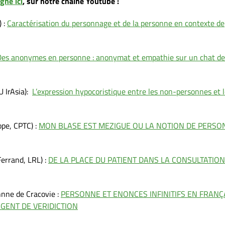
igne ici
, sur notre chaîne Youtube :
) :
Caractérisation du personnage et de la personne en contexte de
Des anonymes en personne : anonymat et empathie sur un chat de
 IrAsia):
L’expression hypocoristique entre les non-personnes et 
pe, CPTC) :
MON BLASE EST MEZIGUE OU LA NOTION DE PERSO
errand, LRL) :
DE LA PLACE DU PATIENT DANS LA CONSULTATION
nne de Cracovie :
PERSONNE ET ENONCES INFINITIFS EN FRANÇ
AGENT DE VERIDICTION