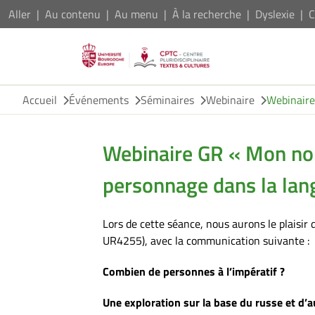
Aller
Au contenu
Au menu
À la recherche
Dyslexie
C
Accueil
Événements
Séminaires
Webinaire
Webinaire
Webinaire GR « Mon no
personnage dans la lan
Lors de cette séance, nous aurons le plaisir d
UR4255), avec la communication suivante :
Combien de personnes à l’impératif ?
Une exploration sur la base du russe et d’