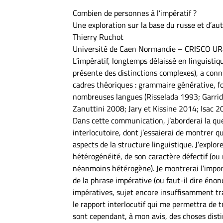
Combien de personnes à l’impératif ?
Une exploration sur la base du russe et d’au
Thierry Ruchot
Université de Caen Normandie – CRISCO U
L’impératif, longtemps délaissé en linguistiq
présente des distinctions complexes), a connu
cadres théoriques : grammaire générative, fo
nombreuses langues (Risselada 1993; Garri
Zanuttini 2008; Jary et Kissine 2014; Isac
Dans cette communication, j’aborderai la ques
interlocutoire, dont j’essaierai de montrer qu
aspects de la structure linguistique. J’exp
hétérogénéité, de son caractère défectif (ou
néanmoins hétérogène). Je montrerai l’import
de la phrase impérative (ou faut-il dire énon
impératives, sujet encore insuffisamment tra
le rapport interlocutif qui me permettra de tr
sont cependant, à mon avis, des choses disti