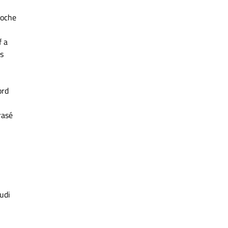
roche
f a
es
ord
rasé
udi