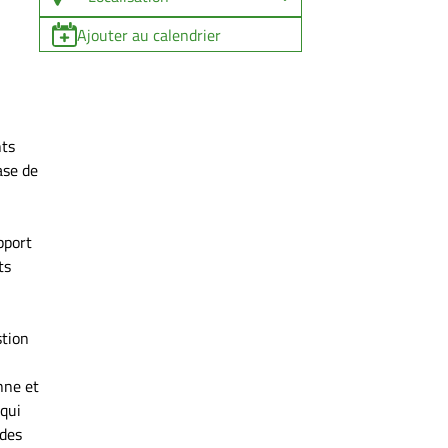
Ajouter au calendrier
nts
ase de
pport
ts
stion
nne et
 qui
 des