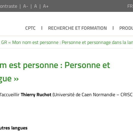
ontraste
A-
A
A+
F
CPTC
RECHERCHE ET FORMATION
PRODU
 GR « Mon nom est personne : Personne et personnage dans la la
m est personne : Personne et
gue »
’accueillir
Thierry Ruchot
(Université de Caen Normandie – CRIS
autres langues