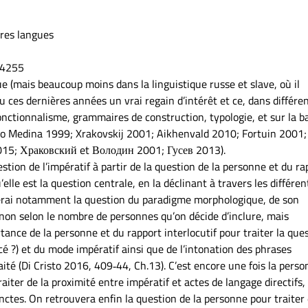
tres langues
R4255
ue (mais beaucoup moins dans la linguistique russe et slave, où il
 ces dernières années un vrai regain d’intérêt et ce, dans différe
nctionnalisme, grammaires de construction, typologie, et sur la b
do Medina 1999; Xrakovskij 2001; Aikhenvald 2010; Fortuin 2001;
 2015; Храковский et Володин 2001; Гусев 2013).
tion de l’impératif à partir de la question de la personne et du ra
’elle est la question centrale, en la déclinant à travers les différen
lorerai notamment la question du paradigme morphologique, de son
 non selon le nombre de personnes qu’on décide d’inclure, mais
ance de la personne et du rapport interlocutif pour traiter la que
cé ?) et du mode impératif ainsi que de l’intonation des phrases
ité (Di Cristo 2016, 409‑44, Ch.13). C’est encore une fois la perso
aiter de la proximité entre impératif et actes de langage directifs,
nctes. On retrouvera enfin la question de la personne pour traiter