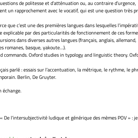
 questions de politesse et d’atténuation ou, au contraire d’urgence,
ement un rapprochement avec le vocatif, qui est une question très p
arce que c’est une des premières langues dans lesquelles l’impérati
ute explicable par des particularités de fonctionnement de ces form
cursions dans diverses autres langues (français, anglais, allemand,
ues romanes, basque, yakoute…).
d commands. Oxford studies in typology and linguistic theory. Oxf
çais parlé : essais sur l’accentuation, la métrique, le rythme, le ph
mporain. Berlin, De Gruyter.
un échange.
 De l’intersubjectivité ludique et générique des mèmes POV » : je