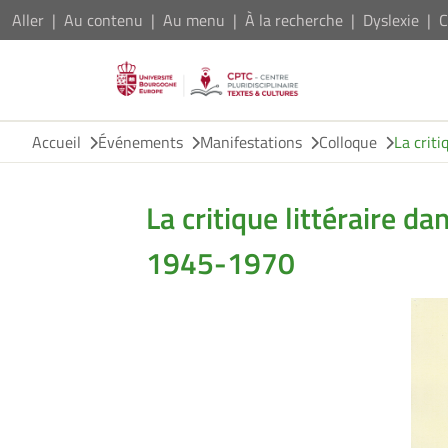
Aller
Au contenu
Au menu
À la recherche
Dyslexie
C
Accueil
Événements
Manifestations
Colloque
La criti
La critique littéraire da
1945-1970