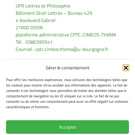
UFR Lettres et Philosophie
Bâtiment Droit Lettres – Bureau 429
4 boulevard Gabriel
21000 DIJON
plateforme administrative CPTC-CIMEOS-THéMA
Tél. : 0380395541
Courriel :
cptc.cimeos.thema@u-bourgogne.fr
Gérer le consentement
INFORMATIONS LÉGALES
Pour offrir les meilleures expériences, nous utilisons des technologies telles que
Mentions légales
les cookies pour stocker et/ou accéder aux informations des appareils. Le fait de
consentir à ces technologies nous permettra de traiter des données telles que le
Gérer mes cookies
comportement de navigation ou les ID uniques sur ce site. Le fait de ne pas
Politique de cookies
consentir ou de retirer son consentement peut avoir un effet négatif sur certaines
Déclaration de confidentialité
caractéristiques et fonctions.
Avertissement
Accepter