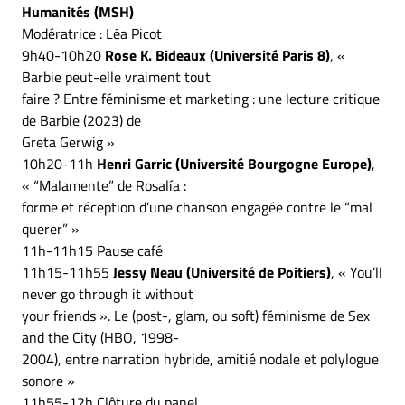
Humanités (MSH)
Modératrice : Léa Picot
9h40-10h20
Rose K. Bideaux (Université Paris 8)
, «
Barbie peut-elle vraiment tout
faire ? Entre féminisme et marketing : une lecture critique
de Barbie (2023) de
Greta Gerwig »
10h20-11h
Henri Garric (Université Bourgogne Europe)
,
« “Malamente” de Rosalía :
forme et réception d’une chanson engagée contre le “mal
querer” »
11h-11h15 Pause café
11h15-11h55
Jessy Neau (Université de Poitiers)
, « You’ll
never go through it without
your friends ». Le (post-, glam, ou soft) féminisme de Sex
and the City (HBO, 1998-
2004), entre narration hybride, amitié nodale et polylogue
sonore »
11h55-12h Clôture du panel