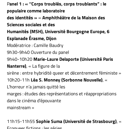
P
anel 1 : « ‘‘Corps troublés, corps troublants” : le
populaire comme laboratoire
des identités » – Amphithéâtre de la Maison des
Sciences sociales et des
Humanités (MSH), Université Bourgogne Europe, 6
Esplanade Érasme, Dijon
Modératrice : Camille Baudry
9h30-9h40 Ouverture du panel
9h40-10h20
Marie-Laure Delaporte (Université Paris
Nanterre)
, « La figure de la
sirène : entre hybridité queer et décentrement féministe »
10h20-11h
Léa S. Monney (Sorbonne Nouvelle)
, «
L’horreur n’a jamais quitté les
marges : études des représentations et réappropriations
dans le cinéma d’épouvante
mainstream »
11h15-11h55
Sophie Suma (Université de Strasbourg)
, «
Ecoqueer fictions : les séries