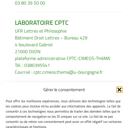
03 80 39 50 00
LABORATOIRE CPTC
UFR Lettres et Philosophie
Bâtiment Droit Lettres – Bureau 429
4 boulevard Gabriel
21000 DIJON
plateforme administrative CPTC-CIMEOS-THéMA
Tél. : 0380395541
Courriel :
cptc.cimeos.thema@u-bourgogne.fr
Gérer le consentement
INFORMATIONS LÉGALES
Pour offrir les meilleures expériences, nous utilisons des technologies telles que
Mentions légales
les cookies pour stocker et/ou accéder aux informations des appareils. Le fait de
consentir à ces technologies nous permettra de traiter des données telles que le
Gérer mes cookies
comportement de navigation ou les ID uniques sur ce site. Le fait de ne pas
Politique de cookies
consentir ou de retirer son consentement peut avoir un effet négatif sur certaines
Déclaration de confidentialité
caractéristiques et fonctions.