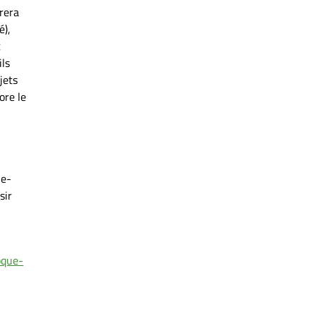
rera
é),
t
ils
jets
ore le
ne-
sir
oque-