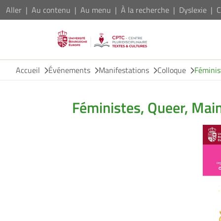
Aller
Au contenu
Au menu
À la recherche
Dyslexie
C
Accueil
Événements
Manifestations
Colloque
Féminis
Féministes, Queer, Mai