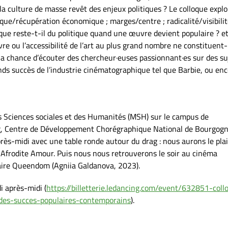
la culture de masse revêt des enjeux politiques ? Le colloque explo
ique/récupération économique ; marges/centre ; radicalité/visibilit
 que reste-t-il du politique quand une œuvre devient populaire ? e
e ou l’accessibilité de l’art au plus grand nombre ne constituent-
la chance d’écouter des chercheur·euses passionnant·es sur des su
ands succès de l’industrie cinématographique tel que Barbie, ou enc
s Sciences sociales et des Humanités (MSH) sur le campus de
ng, Centre de Développement Chorégraphique National de Bourgog
ès-midi avec une table ronde autour du drag : nous aurons le plai
 @Afrodite Amour. Puis nous nous retrouverons le soir au cinéma
aire Queendom (Agniia Galdanova, 2023).
 après-midi (
https://billetterie.ledancing.com/event/632851-coll
des-succes-populaires-contemporains
).