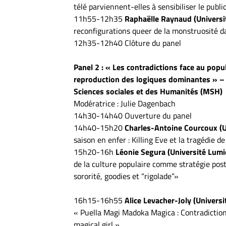
télé parviennent-elles à sensibiliser le publi
11h55-12h35
Raphaëlle Raynaud (Universit
reconfigurations queer de la monstruosité d
12h35-12h40 Clôture du panel
Panel 2 : « Les contradictions face au popul
reproduction des logiques dominantes » –
Sciences sociales et des Humanités (MSH)
Modératrice : Julie Dagenbach
14h30-14h40 Ouverture du panel
14h40-15h20
Charles-Antoine Courcoux (U
saison en enfer : Killing Eve et la tragédie 
15h20-16h
Léonie Segura (Université Lumi
de la culture populaire comme stratégie pos
sororité, goodies et “rigolade”»
16h15-16h55
Alice Levacher-Joly (Univers
« Puella Magi Madoka Magica : Contradictio
magical girl »