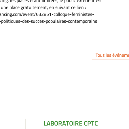
ing, les places étant limitées, le public extérieur est
 une place gratuitement, en suivant ce lien :
ledancing.com/event/632851-colloque-feministes-
politiques-des-succes-populaires-contemporains
Tous les événem
LABORATOIRE CPTC