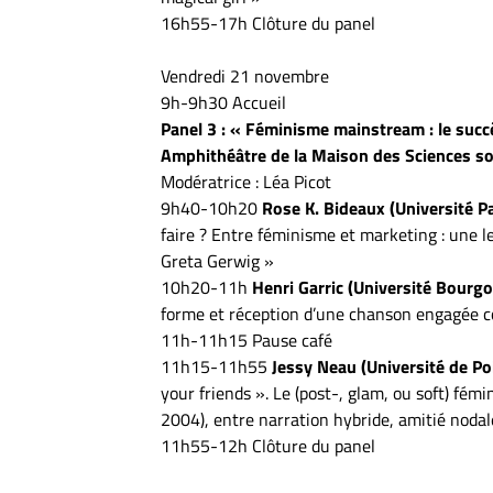
16h55-17h Clôture du panel
Vendredi 21 novembre
9h-9h30 Accueil
Panel 3 : « Féminisme mainstream : le succ
Amphithéâtre de la Maison des Sciences s
Modératrice : Léa Picot
9h40-10h20
Rose K. Bideaux (Université Pa
faire ? Entre féminisme et marketing : une l
Greta Gerwig »
10h20-11h
Henri Garric (Université Bourg
forme et réception d’une chanson engagée co
11h-11h15 Pause café
11h15-11h55
Jessy Neau (Université de Poi
your friends ». Le (post-, glam, ou soft) fé
2004), entre narration hybride, amitié nodal
11h55-12h Clôture du panel