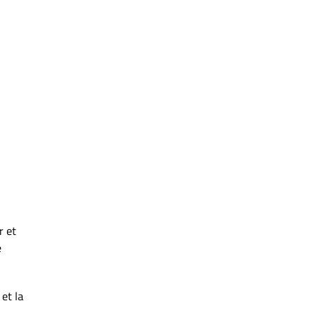
r et
e
et la