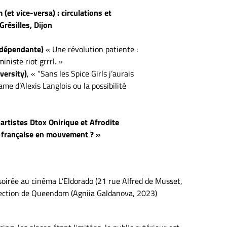
(et vice-versa) : circulations et
résilles, Dijon
ndépendante)
« Une révolution patiente :
niste riot grrrl. »
versity)
, « “Sans les Spice Girls j’aurais
me d’Alexis Langlois ou la possibilité
rtistes Dtox Onirique et Afrodite
ag française en mouvement ? »
soirée au cinéma L’Eldorado (21 rue Alfred de Musset,
ojection de Queendom (Agniia Galdanova, 2023)