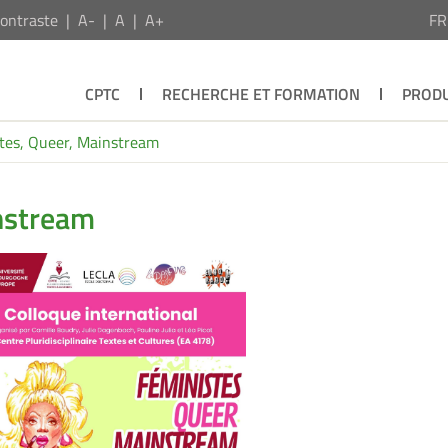
ontraste
A-
A
A+
F
CPTC
RECHERCHE ET FORMATION
PRODU
tes, Queer, Mainstream
nstream