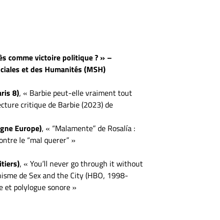
ès comme victoire politique ? » –
ociales et des Humanités (MSH)
ris 8)
, « Barbie peut-elle vraiment tout
ecture critique de Barbie (2023) de
ogne Europe)
, « “Malamente” de Rosalía :
ntre le “mal querer” »
tiers)
, « You’ll never go through it without
minisme de Sex and the City (HBO, 1998-
e et polylogue sonore »