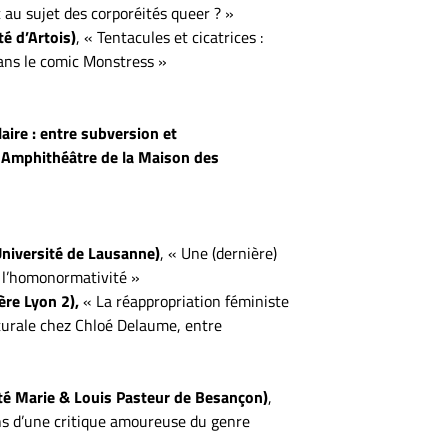
c au sujet des corporéités queer ? »
é d’Artois)
, « Tentacules et cicatrices :
ans le comic Monstress »
aire : entre subversion et
 Amphithéâtre de la Maison des
niversité de Lausanne)
, « Une (dernière)
de l’homonormativité »
ère Lyon 2),
« La réappropriation féministe
turale chez Chloé Delaume, entre
ité Marie & Louis Pasteur de Besançon)
,
ns d’une critique amoureuse du genre