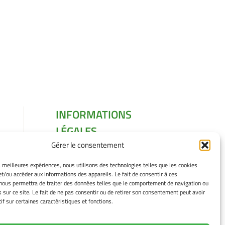
INFORMATIONS
LÉGALES
Gérer le consentement
Mentions légales
Gérer mes cookies
es meilleures expériences, nous utilisons des technologies telles que les cookies
Politique de cookies
et/ou accéder aux informations des appareils. Le fait de consentir à ces
Déclaration de
nous permettra de traiter des données telles que le comportement de navigation ou
s sur ce site. Le fait de ne pas consentir ou de retirer son consentement peut avoir
confidentialité
if sur certaines caractéristiques et fonctions.
Avertissement