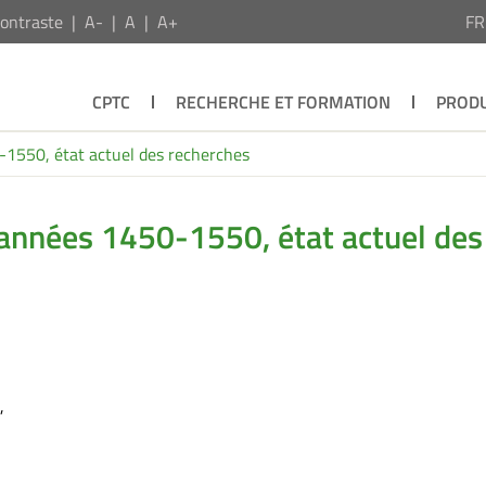
ontraste
A-
A
A+
F
CPTC
RECHERCHE ET FORMATION
PRODU
-1550, état actuel des recherches
 années 1450-1550, état actuel des
,