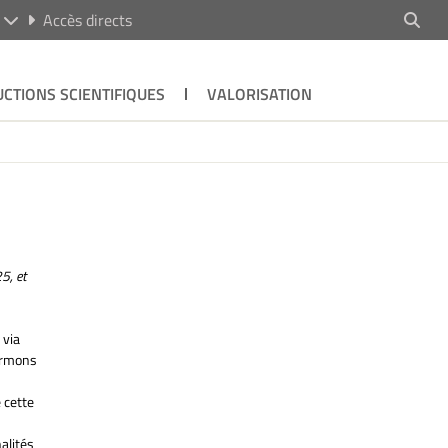
R
Accès directs
CTIONS SCIENTIFIQUES
VALORISATION
5, et
 via
formons
 cette
alités