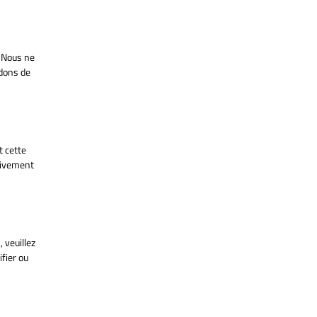
. Nous ne
ndons de
t cette
ctivement
 veuillez
fier ou