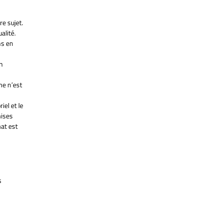
e sujet.
alité.
ns en
un
me n’est
el et le
mises
mat est
s