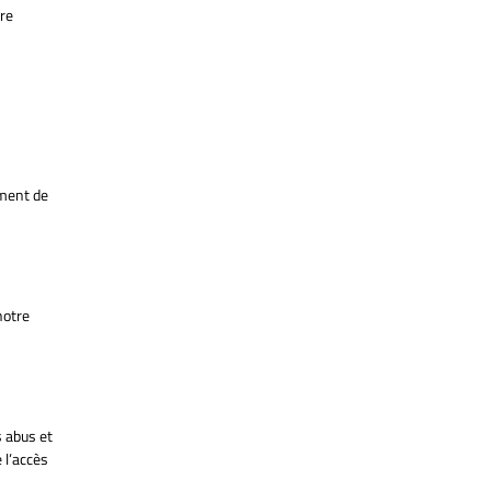
tre
ement de
notre
 abus et
 l’accès