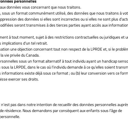
 données personnelles
aux données vous concernant que nous traitons.
sous un format communément utilisé, des données que nous traitons à votr
pression des données si elles sont incorrectes ou si elles ne sont plus d’actu
modifiées seront transmises à des tierces parties ayant accès aux informatio
ment à tout moment, sujet à des restrictions contractuelles ou juridiques et 
implications d’un tel retrait.
sation une objection concernant tout non respect de la LPRDE et, si le problè
 la vie privée du Canada.
sonnelles sous un format alternatif à tout individu ayant un handicap sensori
s sous la LRPDE, dans le cas où l’individu demande à ce qu’elles soient trans
s informations existe déjà sous ce format ; ou (b) leur conversion vers ce for
uisse exercer ses droits.
l n’est pas dans notre intention de recueillir des données personnelles auprè
 de résidence. Nous demandons par conséquent aux enfants sous l’âge de
ersonnelle.