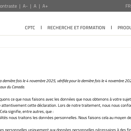
ontraste
A-
A
A+
F
CPTC
RECHERCHE ET FORMATION
PRODU
la dernière fois le 4 novembre 2025, vérifiée pour la dernière fois le 4 novembre 202
égaux du Canada.
liquons ce que nous faisons avec les données que nous obtenons à votre sujet
 attentivement cette déclaration. Lors de notre traitement, nous nous con
Cela signifie, entre autres, que :
alités nous traitons les données personnelles. Nous faisons cela au moyen de
nées personnelles uniquement aux données personnelles nécessaires à des fin