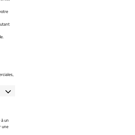
votre
autant
de.
rciales,
 à un
r une