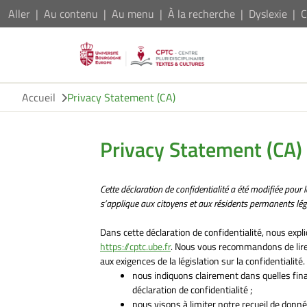
Aller
Au contenu
Au menu
À la recherche
Dyslexie
C
Accueil
Privacy Statement (CA)
Privacy Statement (CA)
Cette déclaration de confidentialité a été modifiée pour 
s’applique aux citoyens et aux résidents permanents l
Dans cette déclaration de confidentialité, nous exp
https://cptc.ube.fr
. Nous vous recommandons de lire
aux exigences de la législation sur la confidentialité. 
nous indiquons clairement dans quelles fin
déclaration de confidentialité ;
nous visons à limiter notre recueil de don