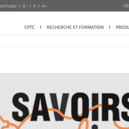
ontraste
A-
A
A+
F
CPTC
RECHERCHE ET FORMATION
PRODU