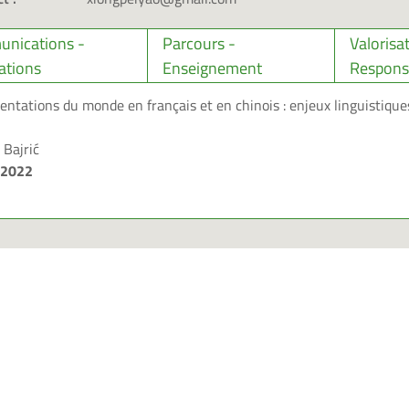
nications -
Parcours -
Valorisa
ations
Enseignement
Responsa
entations du monde en français et en chinois : enjeux linguistiques
Bajrić
/2022