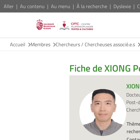
Aller
Au contenu
Au menu
À la recherche
Dyslexie
C
Accueil
Membres
Chercheurs / Chercheuses associé.e.s
Fiche de XIONG P
XION
Docte
Post-d
Cherch
Thème
reche
Contac