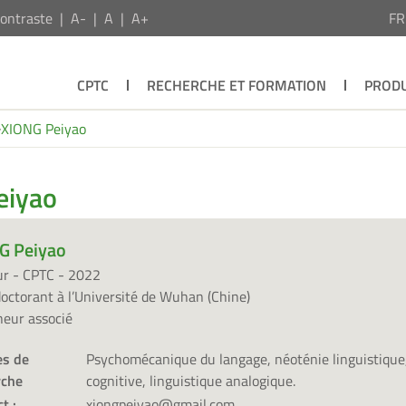
ontraste
A-
A
A+
F
CPTC
RECHERCHE ET FORMATION
PRODU
XIONG Peiyao
eiyao
G Peiyao
ur - CPTC - 2022
octorant à l’Université de Wuhan (Chine)
eur associé
s de
Psychomécanique du langage, néoténie linguistique,
rche
cognitive, linguistique analogique.
t :
xiongpeiyao@gmail.com