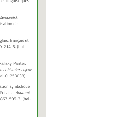
des linguistiques
Mémoire(s),
isation de
lais, français et
39-214-6.
⟨hal-
Kalisky. Panter,
n et histoire: enjeux
hal-01253038⟩
aration symbolique
riscilla.
Anatomie
84867-505-3.
⟨hal-