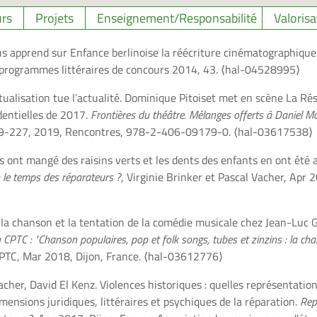
rs
Projets
Enseignement/Responsabilité
Valorisa
us apprend sur Enfance berlinoise la réécriture cinématographiq
 programmes littéraires de concours 2014, 43.
⟨hal-04528995⟩
tualisation tue l’actualité. Dominique Pitoiset met en scène La Ré
identielles de 2017.
Frontières du théâtre. Mélanges offerts à Daniel Mo
219-227, 2019, Rencontres, 978-2-406-09179-0.
⟨hal-03617538⟩
s ont mangé des raisins verts et les dents des enfants en ont été 
: le temps des réparateurs ?
, Virginie Brinker et Pascal Vacher, Apr 2
 la chanson et la tentation de la comédie musicale chez Jean-Luc 
 CPTC : "Chanson populaires, pop et folk songs, tubes et zinzins : la ch
CPTC, Mar 2018, Dijon, France.
⟨hal-03612776⟩
acher, David El Kenz. Violences historiques : quelles représentation
mensions juridiques, littéraires et psychiques de la réparation.
Rep