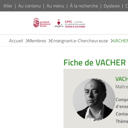
Aller
Au contenu
Au menu
À la recherche
Dyslexie
C
Accueil
Membres
Enseignant.e-Chercheur.euse
VACHER
Fiche de VACHER 
VACH
Maîtr
Compo
d'ens
Contac
Thème