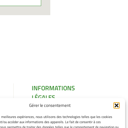
INFORMATIONS
LÉGALES
Gérer le consentement
Mentions légales
Gérer mes cookies
es meilleures expériences, nous utilisons des technologies telles que les cookies
Politique de cookies
et/ou accéder aux informations des appareils. Le fait de consentir à ces
Déclaration de
nous permettra de traiter des données telles que le comportement de navigation ou