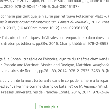
ateurs ?
, Apr 2017, Dijon, France. Association bourguignonne d'étu
37 p., 2020, 978-2-90491-196-5.
⟨hal-03046137⟩
ndonnerai pas tant que je n’aurai pas retrouvé Potsdamer Platz ».
) dans le monde occidental contemporain. Cahiers du MIMMOC
, 2012, Poét
que, 9-2013,
⟨10.4000/mimmoc.1012⟩
.
⟨hal-02056109⟩
 l'histoire et poélitiques théâtrales contemporaines : domaines ang
'Entretemps éditions
, pp.334, 2016, Champ théâtral, 978-2-355
 à la Shoah : tragédie de l’histoire, dignité du théâtre chez René 
, Pascale and Martinat, Monica and Devigne, Matthieu.
Imaginatio
niversitaires de Rennes, pp.76--89, 2014, 978-2-7535-3469-8.
⟨
s du viol : de la mort torturante dans le corps de la mère à la rép
ad et "La Femme comme champ de bataille", de M. Visniec). Wind, P
, Presses Universitaires de Franche-Comté, 2014, 2014, 978-2-
En voir plus