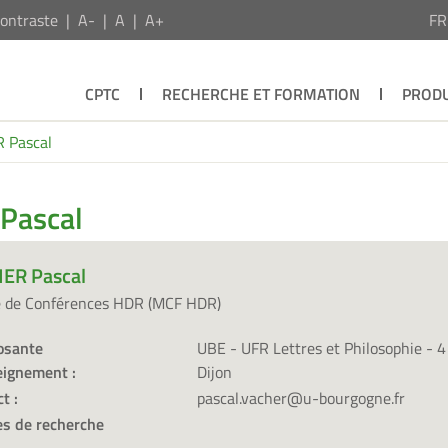
ontraste
A-
A
A+
F
CPTC
RECHERCHE ET FORMATION
PRODU
 Pascal
Pascal
ER Pascal
e de Conférences HDR (MCF HDR)
sante
UBE - UFR Lettres et Philosophie - 
eignement :
Dijon
t :
pascal.vacher@u-bourgogne.fr
s de recherche