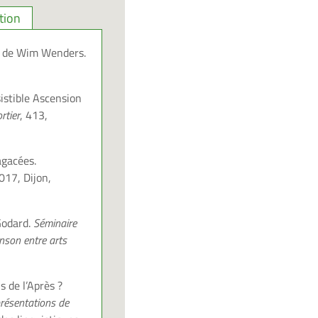
tion
ue de Wim Wenders.
sistible Ascension
rtier
, 413,
agacées.
017, Dijon,
Godard.
Séminaire
anson entre arts
s de l’Après ?
résentations de