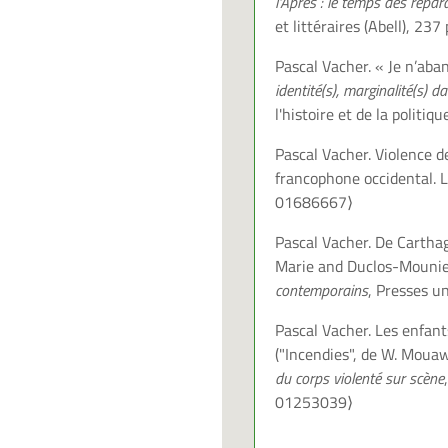
l'Après : le temps des répar
et littéraires (Abell), 2
Pascal Vacher. « Je n’aba
identité(s), marginalité(s
l'histoire et de la politi
Pascal Vacher. Violence de
francophone occidental.
L
01686667⟩
Pascal Vacher. De Carthage
Marie and Duclos-Mounier
contemporains
, Presses u
Pascal Vacher. Les enfant
("Incendies", de W. Mouaw
du corps violenté sur scène
01253039⟩