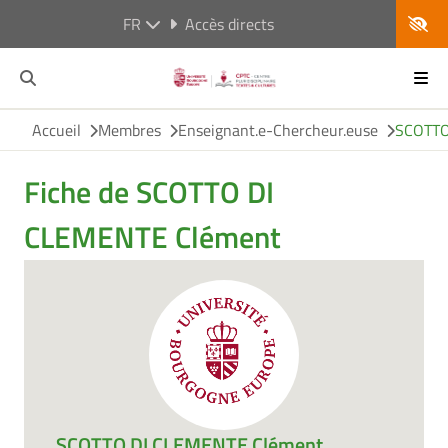
FR
Accès directs
Accueil
Membres
Enseignant.e-Chercheur.euse
SCOTTO
Fiche de SCOTTO DI
CLEMENTE Clément
SCOTTO DI CLEMENTE Clément