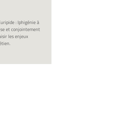
uripide : Iphigénie à
aise et conjointement
isir les enjeux
étien.