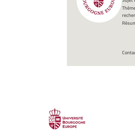
Sujet 
Thème
reche
Résu
Conta