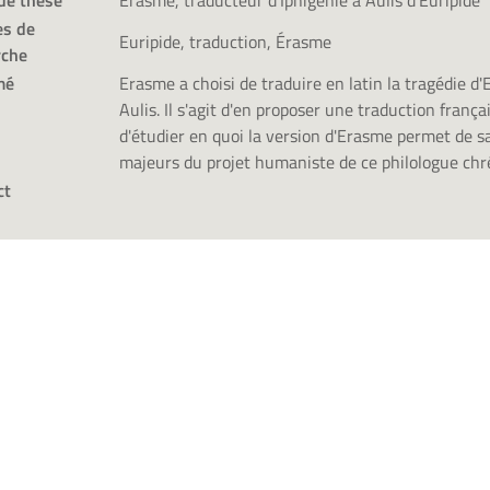
de thèse
Erasme, traducteur d'Iphigénie à Aulis d'Euripide
s de
Euripide, traduction, Érasme
rche
mé
Erasme a choisi de traduire en latin la tragédie d'E
Aulis. Il s'agit d'en proposer une traduction franç
d'étudier en quoi la version d'Erasme permet de sa
majeurs du projet humaniste de ce philologue chr
ct