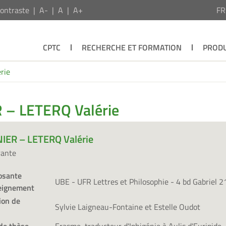
ontraste
A-
A
A+
F
CPTC
RECHERCHE ET FORMATION
PRODU
rie
 – LETERQ Valérie
IER – LETERQ Valérie
rante
sante
UBE - UFR Lettres et Philosophie - 4 bd Gabriel 
eignement
ion de
Sylvie Laigneau-Fontaine et Estelle Oudot