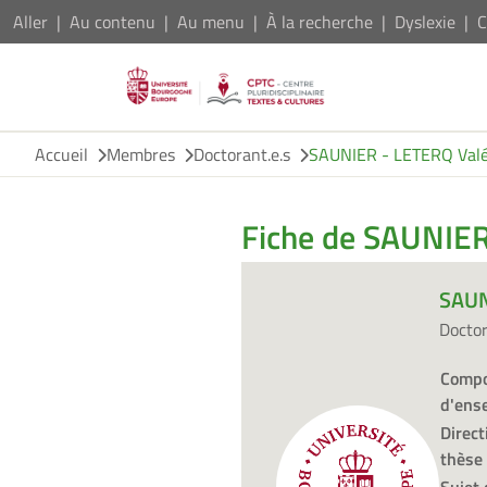
Aller
Au contenu
Au menu
À la recherche
Dyslexie
C
Accueil
Membres
Doctorant.e.s
SAUNIER - LETERQ Valé
Fiche de SAUNIER
SAUN
Docto
Compo
d'ens
Direct
thèse