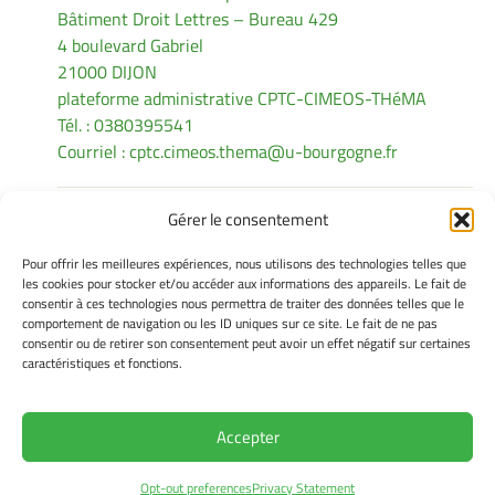
Bâtiment Droit Lettres – Bureau 429
4 boulevard Gabriel
21000 DIJON
plateforme administrative CPTC-CIMEOS-THéMA
Tél. : 0380395541
Courriel :
cptc.cimeos.thema@u-bourgogne.fr
Gérer le consentement
INFORMATIONS LÉGALES
Pour offrir les meilleures expériences, nous utilisons des technologies telles que
Mentions légales
les cookies pour stocker et/ou accéder aux informations des appareils. Le fait de
consentir à ces technologies nous permettra de traiter des données telles que le
Gérer mes cookies
comportement de navigation ou les ID uniques sur ce site. Le fait de ne pas
Politique de cookies
consentir ou de retirer son consentement peut avoir un effet négatif sur certaines
Déclaration de confidentialité
caractéristiques et fonctions.
Avertissement
Accepter
Site Officiel - CPTC @ 2026
Opt-out preferences
Privacy Statement
Copyright Université de Bourgogne Europe