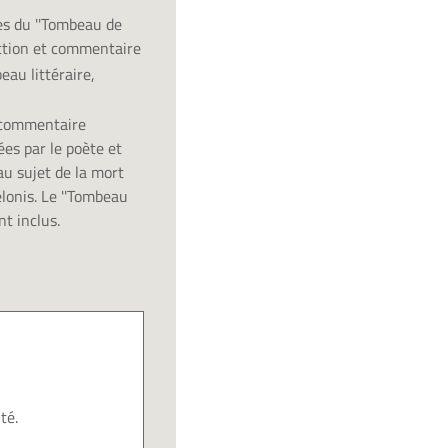
es du ''Tombeau de
uction et commentaire
au littéraire,
e commentaire
ées par le poète et
u sujet de la mort
onis. Le ''Tombeau
t inclus.
té.