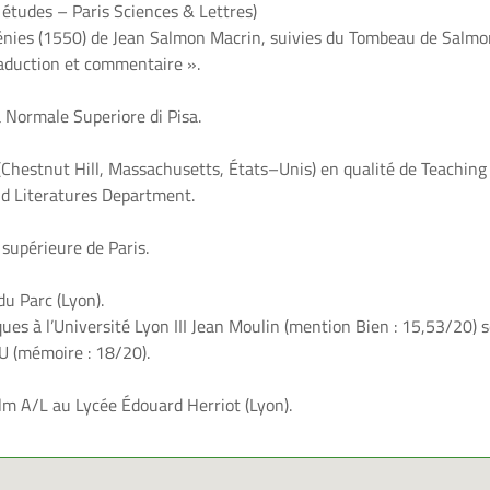
 études
–
Paris Sciences
&
Lettres
)
nies
(1550) de Jean Salmon Macrin, suivies du
Tombeau de Salmo
raduction et commentaire
».
la Normale
Superiore di Pisa.
(Chestnut Hill, Massachusetts, États
–
Unis) en qualité de
Teaching
 Literatures Department
.
e supérieure de
P
aris
.
du Parc (Lyon)
.
ques
à
l’Université Lyon
III Jean Moulin
(mention Bien
: 15,53/20) s
U
(mémoire
: 18/20).
lm
A/L
au
Lycée
Édouard Herriot (Lyon).