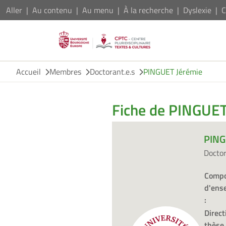
Aller
Au contenu
Au menu
À la recherche
Dyslexie
C
Accueil
Membres
Doctorant.e.s
PINGUET Jérémie
Fiche de PINGUET
PING
Docto
Compo
d'ens
:
Direct
thèse 