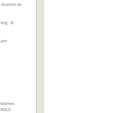
a
direction de
(rang
:
3).
Lyon
olatine
s
EROUX