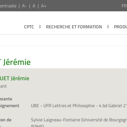
ontraste
A-
A
A+
F
CPTC
RECHERCHE ET FORMATION
PRODU
 Jérémie
UET Jérémie
rant
sante
eignement
UBE - UFR Lettres et Philosophie - 4 bd Gabriel 
ion de
Sylvie Laigneau-Fontaine (Université de Bourgogn
:
(EPHE)