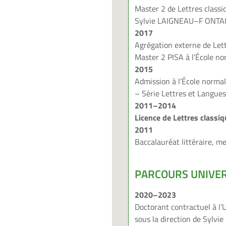
Master
2 de Lettres classi
Sylvie
L
AIGNEAU
–
F
ONTA
2017
Agrégation externe de Lett
Master 2 PISA à l’École n
2015
A
dmission à l’École norma
–
Série Lettres et Langues
2011
–
2014
Licence de Lettres classiq
2011
Baccalauréat littéraire, me
P
ARCOURS UNIVER
2020
–
2023
Doctorant contractuel à l’
sous la direction de Sylvie