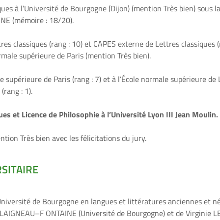
ques à l’Université de Bourgogne (Dijon) (mention Très bien) sous l
INE
(mémoire
: 18/20).
res classiques (rang
: 10) et CAPES externe de Lettres classiques 
ormale supérieure
de Par
i
s
(mention Très bien).
le supérieure
de Paris
(rang
: 7) et à l’École
normale supérieure de 
 (rang
: 1).
ues et Licence de Philosophie à l’Université Lyon
III Jean Moulin
.
ntion Très bien avec les félicitations du jury.
SITAIR
E
Université de Bourgogne en
langues et littératures
anciennes
et
né
L
AIGNEAU
–
F
ONTAINE
(Université de Bourgogne) et de Virginie
L