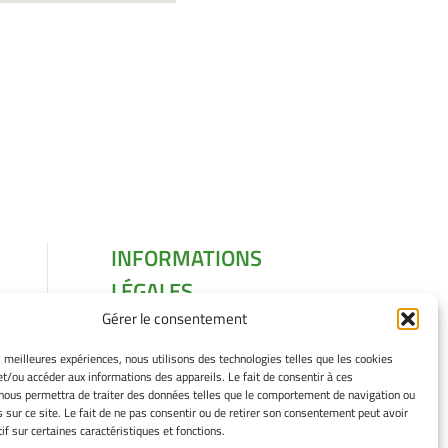
INFORMATIONS
LÉGALES
Gérer le consentement
Mentions légales
Gérer mes cookies
es meilleures expériences, nous utilisons des technologies telles que les cookies
Politique de cookies
et/ou accéder aux informations des appareils. Le fait de consentir à ces
Déclaration de
nous permettra de traiter des données telles que le comportement de navigation ou
s sur ce site. Le fait de ne pas consentir ou de retirer son consentement peut avoir
confidentialité
if sur certaines caractéristiques et fonctions.
Avertissement