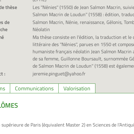
de thèse
Les ''Nénies'' (1550) de Jean Salmon Macrin, suivi
Salmon Macrin de Loudun'' (1558) : édition, trad
s de
Salmon Macrin, Nénie, renaissance, Gélonis, Tombe
rche
Néolatin
mé
Ma thèse consiste en l'édition, la traduction et l
littéraire des ''Nénies'', parues en 1550 et compos
humaniste français néolatin Jean Salmon Macrin a
de sa femme, Guillonne Boursault, surnommée Gél
de Salmon Macrin de Loudun'' (1558) est égalemen
t :
jeremie.pinguet@yahoo.fr
ons
Communications
Valorisation
LÔMES
e supérieure
de Paris (équivalent Master 2) en Sciences de l’Antiqui