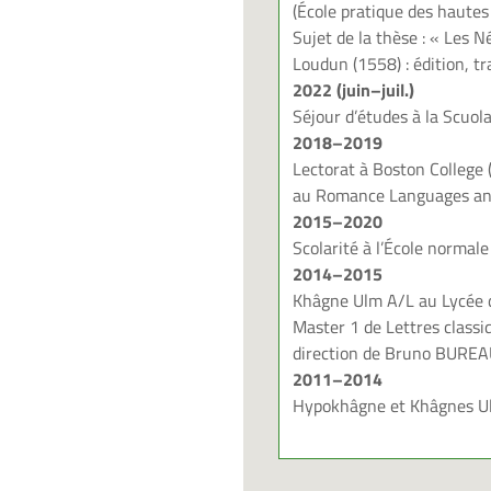
(École pratique des haute
s
Sujet de
la
thèse
: «
Les
Né
Loudun
(1558)
:
édition, t
2022 (juin
–
juil.)
Séjour d’études à la Scuo
2018
–
2019
L
ectorat à Boston College 
au
Romance Languages and
2015
–
2020
Scolarité à l’École normal
2014
–
2015
Khâgne
Ulm
A/L
au
Lycée
Master
1 de Lettres classi
direction de Bruno
B
UREA
2011
–
2014
Hypokhâgne et Khâgnes
U