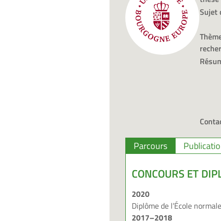
Sujet 
Thème
reche
Résu
Contac
Parcours
Publicati
C
ONCOURS ET DIP
2020
Diplôme de
l’École normal
2017
–
2018