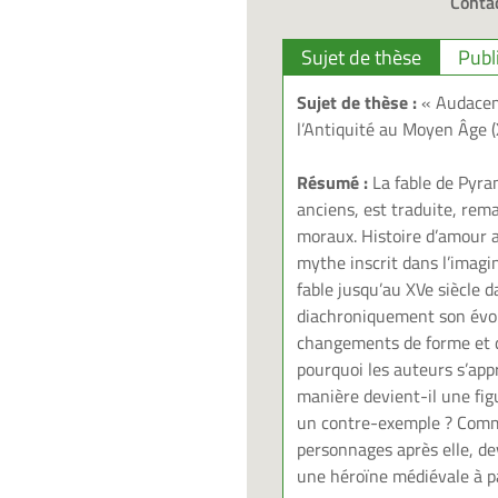
Contac
Sujet de thèse
Publ
Sujet de thèse :
« Audacem 
l’Antiquité au Moyen Âge (X
Résumé :
La fable de Pyram
anciens, est traduite, rema
moraux. Histoire d’amour a
mythe inscrit dans l’imagin
fable jusqu’au XVe siècle d
diachroniquement son évolu
changements de forme et d
pourquoi les auteurs s’appr
manière devient-il une fig
un contre-exemple ? Comme
personnages après elle, dev
une héroïne médiévale à pa