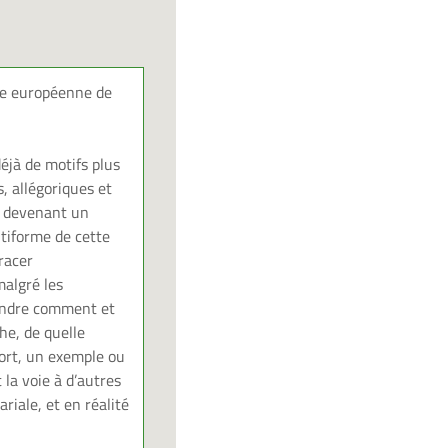
re européenne de
déjà de motifs plus
, allégoriques et
s, devenant un
ltiforme de cette
tracer
malgré les
endre comment et
he, de quelle
mort, un exemple ou
la voie à d’autres
riale, et en réalité