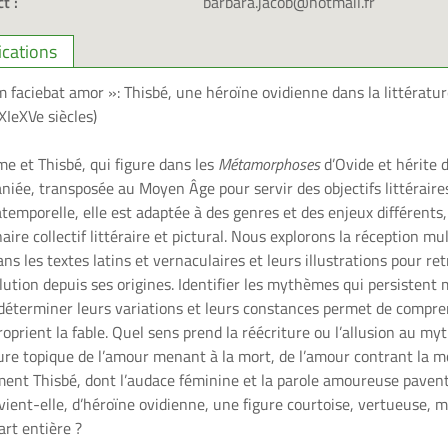
t :
barbara.jacob@hotmail.fr
ications
faciebat amor »: Thisbé, une héroïne ovidienne dans la littératu
IeXVe siècles)
e et Thisbé, qui figure dans les
Métamorphoses
d’Ovide et hérite 
niée, transposée au Moyen Âge pour servir des objectifs littéraires
temporelle, elle est adaptée à des genres et des enjeux différent
aire collectif littéraire et pictural. Nous explorons la réception mu
ans les textes latins et vernaculaires et leurs illustrations pour re
tion depuis ses origines. Identifier les mythèmes qui persistent 
éterminer leurs variations et leurs constances permet de compr
oprient la fable. Quel sens prend la réécriture ou l’allusion au myt
ure topique de l’amour menant à la mort, de l’amour contrant la 
nt Thisbé, dont l’audace féminine et la parole amoureuse pavent 
ient-elle, d’héroïne ovidienne, une figure courtoise, vertueuse, ma
rt entière ?