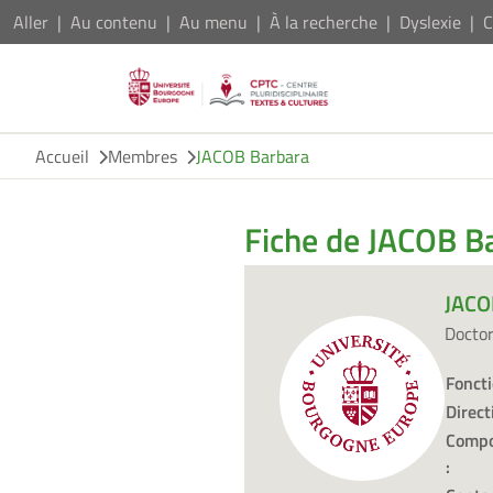
Aller
Au contenu
Au menu
À la recherche
Dyslexie
C
Accueil
Membres
JACOB Barbara
Fiche de JACOB B
JACO
Docto
Foncti
Direct
Compo
: