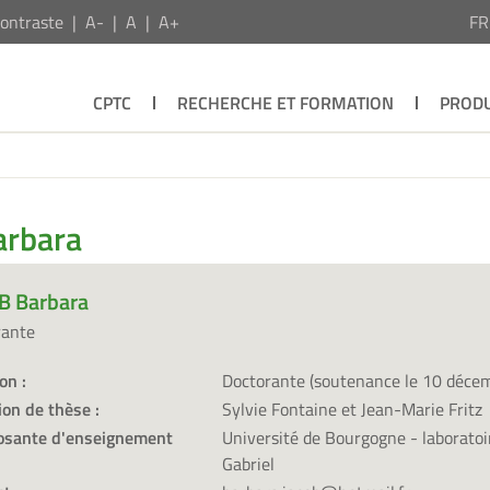
ontraste
A-
A
A+
F
CPTC
RECHERCHE ET FORMATION
PRODU
arbara
B Barbara
rante
on :
Doctorante (soutenance le 10 déce
ion de thèse :
Sylvie Fontaine et Jean-Marie Fritz
sante d'enseignement
Université de Bourgogne - laboratoi
Gabriel