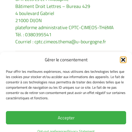
Bâtiment Droit Lettres – Bureau 429
4 boulevard Gabriel
21000 DIJON
plateforme administrative CPTC-CIMEOS-THéMA
Tél. : 0380395541
Courriel :
cptc.cimeos.thema@u-bourgogne.fr
Gérer le consentement
INFORMATIONS LÉGALES
Pour offrir les meilleures expériences, nous utilisons des technologies telles que
Mentions légales
les cookies pour stocker et/ou accéder aux informations des appareils. Le fait de
consentir à ces technologies nous permettra de traiter des données telles que le
Gérer mes cookies
comportement de navigation ou les ID uniques sur ce site. Le fait de ne pas
Politique de cookies
consentir ou de retirer son consentement peut avoir un effet négatif sur certaines
Déclaration de confidentialité
caractéristiques et fonctions.
Avertissement
Accepter
Site Officiel - CPTC @ 2026
Opt-out preferences
Privacy Statement