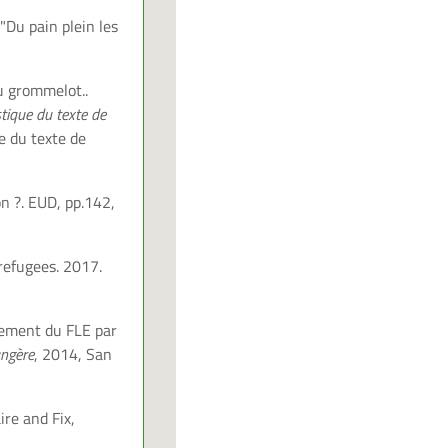
"Du pain plein les
u grommelot..
istique du texte de
ue du texte de
on ?. EUD, pp.142,
 refugees. 2017.
nement du FLE par
angère
, 2014, San
ire and Fix,