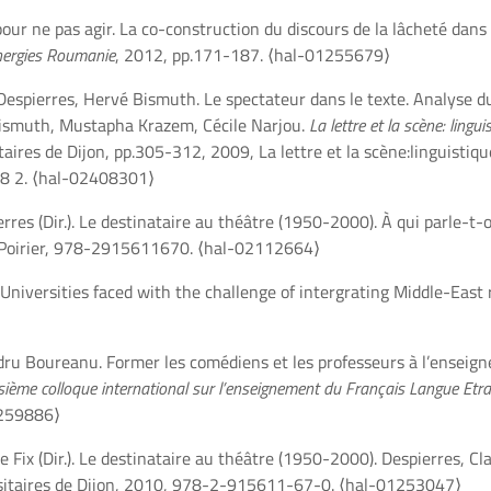
pour ne pas agir. La co-construction du discours de la lâcheté dans 
ergies Roumanie
, 2012, pp.171-187.
⟨hal-01255679⟩
Despierres, Hervé Bismuth. Le spectateur dans le texte. Analyse d
Bismuth, Mustapha Krazem, Cécile Narjou.
La lettre et la scène: lingu
itaires de Dijon, pp.305-312, 2009, La lettre et la scène:linguistiq
18 2.
⟨hal-02408301⟩
erres (Dir.). Le destinataire au théâtre (1950-2000). À qui parle-t-
 Poirier, 978-2915611670.
⟨hal-02112664⟩
 Universities faced with the challenge of intergrating Middle-East
ndru Boureanu. Former les comédiens et les professeurs à l’enseig
sième colloque international sur l’enseignement du Français Langue Etr
259886⟩
e Fix (Dir.). Le destinataire au théâtre (1950-2000). Despierres, Cla
rsitaires de Dijon, 2010, 978-2-915611-67-0.
⟨hal-01253047⟩