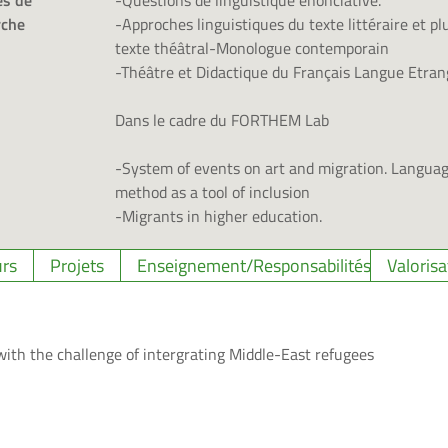
s de
-Questions de linguistique énonciative.
rche
-Approches linguistiques du texte littéraire et p
texte théâtral-Monologue contemporain
-Théâtre et Didactique du Français Langue Etran
Dans le cadre du FORTHEM Lab
-System of events on art and migration. Langua
method as a tool of inclusion
-Migrants in higher education.
rs
Projets
Enseignement/Responsabilités
Valorisa
with the challenge of intergrating Middle-East refugees