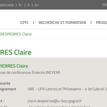
ontraste
A-
A
A+
F
CPTC
RECHERCHE ET FORMATION
PRODU
DESPIERRES Claire
RES Claire
IERRES Claire
esse de conférences Émérite (MCFEM)
sante
eignement
UBE - UFR Lettres et Philosophie - 4 bd Gabriel 
t :
claire.despierres@u-bourgogne.fr