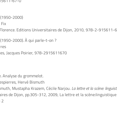
915611-67-0
e (1950-2000)
 Fix
, Florence. Editions Universitaires de Dijon, 2010, 978-2-915611-
 (1950-2000). À qui parle-t-on ?
rres
res, Jacques Poirier, 978-2915611670
e. Analyse du grommelot.
Despierres, Hervé Bismuth
ismuth, Mustapha Krazem, Cécile Narjou.
La lettre et la scène: linguis
aires de Dijon, pp.305-312, 2009, La lettre et la scène:linguistique
 2