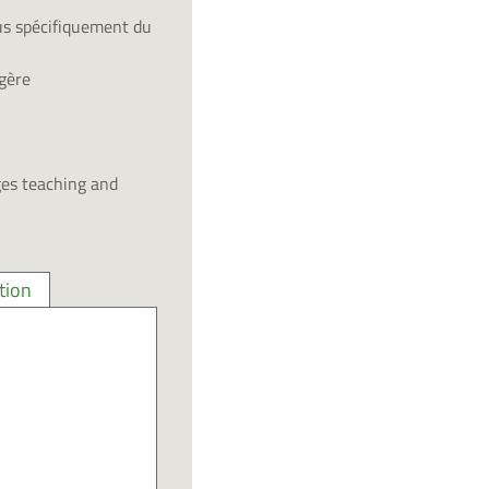
lus spécifiquement du
gère
ges teaching and
tion