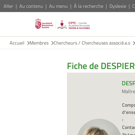
Aller
Au contenu
Au menu
À la recherche
Dyslexie
C
Accueil
Membres
Chercheurs / Chercheuses associé.e.s
Fiche de DESPIER
DESP
Maîtr
Compo
d'ens
:
Contac