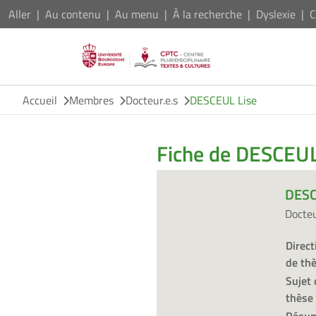
Aller
Au contenu
Au menu
À la recherche
Dyslexie
C
Accueil
Membres
Docteur.e.s
DESCEUL Lise
Fiche de DESCEUL
DESC
Docte
Direct
de th
Sujet 
thèse