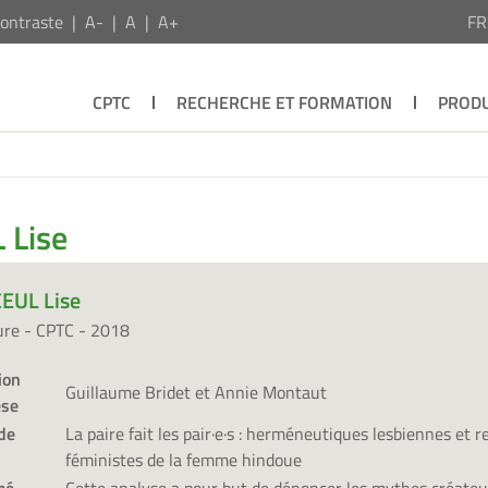
ontraste
A-
A
A+
F
CPTC
RECHERCHE ET FORMATION
PRODU
 Lise
EUL Lise
ure - CPTC - 2018
ion
Guillaume Bridet et Annie Montaut
èse
de
La paire fait les pair·e·s : herméneutiques lesbiennes et 
féministes de la femme hindoue