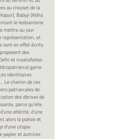
rs du féminin et du
ées au creuset de la
Kapur), Babyji (Abha
entant le lesbianisme
e mettre au jour
e représentation, et
s sont en effet écrits
 proposent des
elhi et insatisfaites
étéropatriarcal gaine
ces identitaires
té… Le chemin de ces
ions patriarcales de
ciation des dérives de
ssante, parce qu’elle
 d’une altérité, d’une
nt alors la poésie et
ge d’une utopie
e papier et autrices