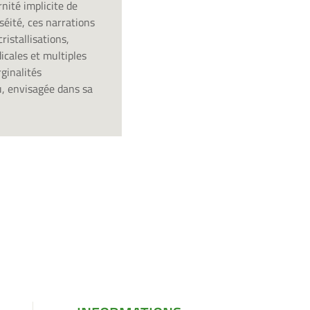
nité implicite de
séité, ces narrations
istallisations,
dicales et multiples
rginalités
u, envisagée dans sa