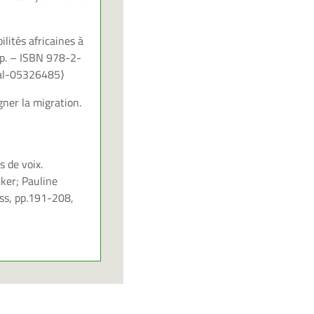
ilités africaines à
0 p. – ISBN 978-2-
al-05326485⟩
gner la migration.
s de voix.
ker; Pauline
ess, pp.191-208,