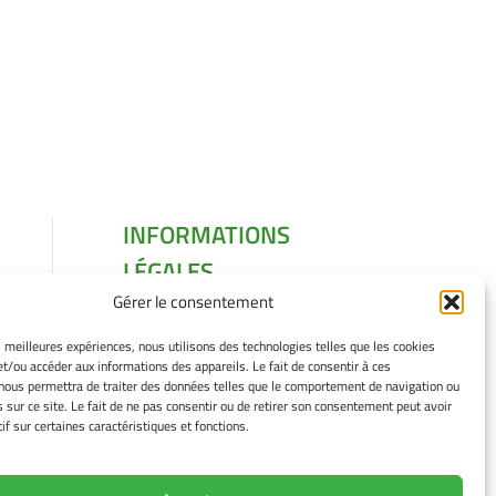
INFORMATIONS
LÉGALES
Gérer le consentement
Mentions légales
Gérer mes cookies
es meilleures expériences, nous utilisons des technologies telles que les cookies
Politique de cookies
et/ou accéder aux informations des appareils. Le fait de consentir à ces
Déclaration de
nous permettra de traiter des données telles que le comportement de navigation ou
s sur ce site. Le fait de ne pas consentir ou de retirer son consentement peut avoir
confidentialité
if sur certaines caractéristiques et fonctions.
Avertissement