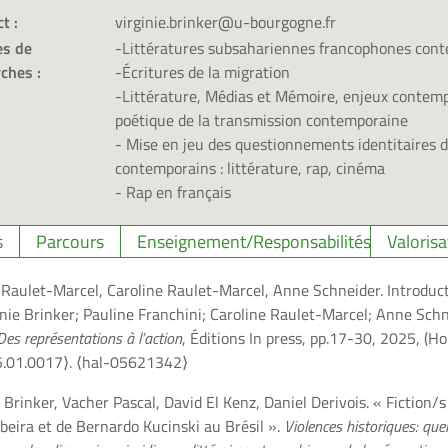
t :
virginie.brinker@u-bourgogne.fr
s de
-Littératures subsahariennes francophones con
ches :
-Écritures de la migration
-Littérature, Médias et Mémoire, enjeux contempo
poétique de la transmission contemporaine
- Mise en jeu des questionnements identitaires d
contemporains : littérature, rap, cinéma
- Rap en français
s
Parcours
Enseignement/Responsabilités
Valorisa
e Raulet-Marcel, Caroline Raulet-Marcel, Anne Schneider. Introduct
ginie Brinker; Pauline Franchini; Caroline Raulet-Marcel; Anne Schn
es représentations à l’action
, Éditions In press, pp.17-30, 2025, (Hor
5.01.0017⟩
.
⟨hal-05621342⟩
 Brinker, Vacher Pascal, David El Kenz, Daniel Derivois. « Fiction/
beira et de Bernardo Kucinski au Brésil ».
Violences historiques: que