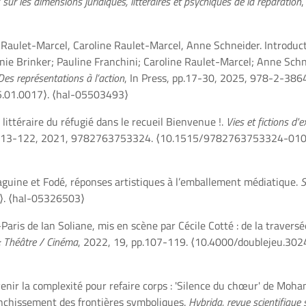
 sur les dimensions juridiques, littéraires et psychiques de la réparation
,
e Raulet-Marcel, Caroline Raulet-Marcel, Anne Schneider. Introduct
ginie Brinker; Pauline Franchini; Caroline Raulet-Marcel; Anne Schn
es représentations à l’action
, In Press, pp.17-30, 2025, 978-2-38
5.01.0017⟩
.
⟨hal-05503493⟩
e littéraire du réfugié dans le recueil Bienvenue !.
Vies et fictions d'ex
pp.113-122, 2021, 9782763753324.
⟨10.1515/9782763753324-010
Yaguine et Fodé, réponses artistiques à l’emballement médiatique.
S
⟩
.
⟨hal-05326503⟩
aris de Ian Soliane, mis en scène par Cécile Cotté : de la traversé
: Théâtre / Cinéma
, 2022, 19, pp.107-119.
⟨10.4000/doublejeu.302
dvenir la complexité pour refaire corps : 'Silence du chœur' de Mo
anchissement des frontières symboliques.
Hybrida, revue scientifique 