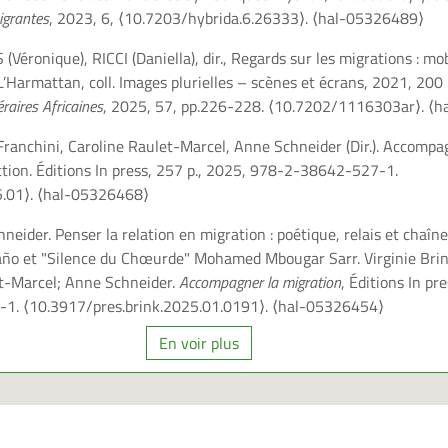
migrantes
, 2023, 6,
⟨10.7203/hybrida.6.26333⟩
.
⟨hal-05326489⟩
(Véronique), RICCI (Daniella), dir., Regards sur les migrations : mob
s : L’Harmattan, coll. Images plurielles – scènes et écrans, 2021, 20
éraires Africaines
, 2025, 57, pp.226-228.
⟨10.7202/1116303ar⟩
.
⟨h
 Franchini, Caroline Raulet-Marcel, Anne Schneider (Dir.). Accompa
ction. Éditions In press, 257 p., 2025, 978-2-38642-527-1.
5.01⟩
.
⟨hal-05326468⟩
neider. Penser la relation en migration : poétique, relais et chaîne
ño et "Silence du Chœurde" Mohamed Mbougar Sarr. Virginie Brin
et-Marcel; Anne Schneider.
Accompagner la migration
, Éditions In pr
-1.
⟨10.3917/pres.brink.2025.01.0191⟩
.
⟨hal-05326454⟩
En voir plus