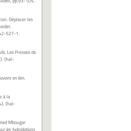
 Abell, pp.93-105,
ion. Déplacer les
eider.
642-527-1.
ils
, Les Presses de
⟩
.
⟨hal-
avoirs en lien
,
e à la
4⟩
.
⟨hal-
hamed Mbougar
sur les hybridations