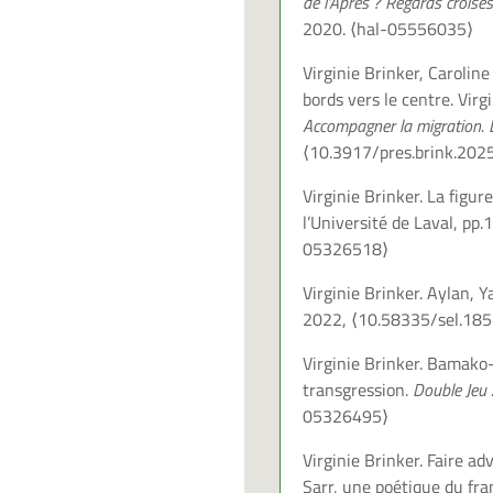
de l'Après ? Regards croisés
2020.
⟨hal-05556035⟩
Virginie Brinker, Carolin
bords vers le centre. Vir
Accompagner la migration. D
⟨10.3917/pres.brink.202
Virginie Brinker. La figur
l’Université de Laval, 
05326518⟩
Virginie Brinker. Aylan, 
2022,
⟨10.58335/sel.185
Virginie Brinker. Bamako-P
transgression.
Double Jeu 
05326495⟩
Virginie Brinker. Faire a
Sarr, une poétique du fr