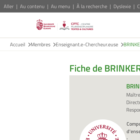
Aller
Au contenu
Au menu
À la recherche
Dyslexie
C
Accueil
Membres
Enseignant.e-Chercheur.euse
BRINKER
Fiche de BRINKER
BRIN
Maître
Direct
Respo
Compo
d'ens
: