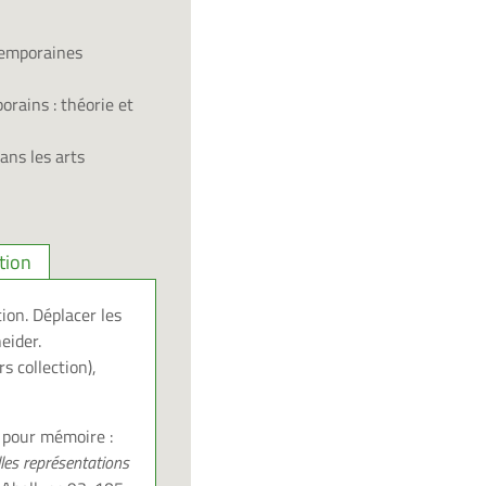
temporaines
rains : théorie et
ans les arts
tion
ion. Déplacer les
eider.
s collection),
s pour mémoire :
lles représentations