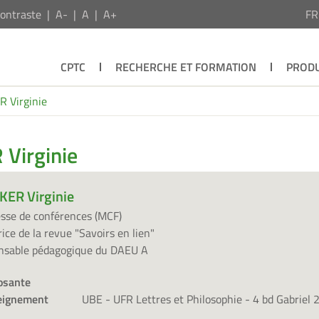
ontraste
A-
A
A+
F
CPTC
RECHERCHE ET FORMATION
PRODU
 Virginie
 Virginie
KER Virginie
sse de conférences (MCF)
rice de la revue "Savoirs en lien"
nsable pédagogique du DAEU A
sante
eignement
UBE - UFR Lettres et Philosophie - 4 bd Gabriel 