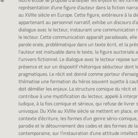
mé
Notre étude se propose d’analyser les enjeux et les forme
représentation d’une figure d’auteur dans la fiction narr
au XVIIIe siècle en Europe. Cette figure, extérieure à la d
appartenant au personnel narratif, exhibe un discours d
dialogue avec le lecteur, instaurant une communication n
le lecteur. Cette communication apparaît paradoxale, ell
parole orale, problématique dans un texte écrit, et la pré
l’auteur est insituable dans le texte, la figure auctoriale
l’univers fictionnel. Le dialogue avec le lecteur repose sur
présence et sur un dispositif rhétorique séducteur dont l
pragmatiques. Le récit est donné comme porteur d’enseig
thématise une formation du héros souvent sujette à cauti
doit démêler les enjeux. La structure comique du récit et 
contribue à une mystification du lecteur, appelé à interp
ludique, à la fois comique et sérieux, qui refuse de livrer
univoque. Du XVIe au XVIIIe siècle se mettent en place, en
contexte d’écriture, les formes d’un genre sério-comique,
parodie et le détournement des codes et des formes de la 
contemporaine, sur l’instauration d’une attitude intellect