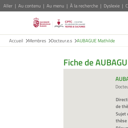
Aller
Au contenu
Au menu
À la recherche
Dyslexie
C
Accueil
Membres
Docteur.e.s
AUBAGUE Mathilde
Fiche de AUBAGU
AUBA
Docte
Direct
de th
Sujet 
thèse