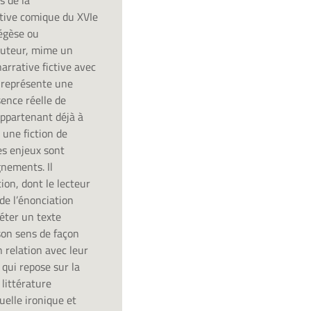
s de la
ative comique du XVIe
iégèse ou
’auteur, mime un
arrative fictive avec
e représente une
sence réelle de
 appartenant déjà à
 une fiction de
es enjeux sont
nements. Il
on, dont le lecteur
de l’énonciation
réter un texte
 son sens de façon
 relation avec leur
 qui repose sur la
littérature
uelle ironique et