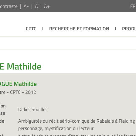
ontraste
A-
A
A+
F
CPTC
RECHERCHE ET FORMATION
PRODU
E Mathilde
GUE Mathilde
ure - CPTC - 2012
ion
Didier Souiller
èse
de
Ambiguïtés du récit sério-comique de Rabelais à Fielding 
personnage, mystification du lecteur