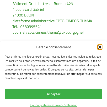
Bâtiment Droit Lettres – Bureau 429
4 boulevard Gabriel
21000 DIJON
plateforme administrative CPTC-CIMEOS-THéMA
Tél. : 0380395541
Courriel :
cptc.cimeos.thema@u-bourgogne.fr
Gérer le consentement
INFORMATIONS LÉGALES
Pour offrir les meilleures expériences, nous utilisons des technologies telles que
Mentions légales
les cookies pour stocker et/ou accéder aux informations des appareils. Le fait de
consentir à ces technologies nous permettra de traiter des données telles que le
Gérer mes cookies
comportement de navigation ou les ID uniques sur ce site. Le fait de ne pas
Politique de cookies
consentir ou de retirer son consentement peut avoir un effet négatif sur certaines
Déclaration de confidentialité
caractéristiques et fonctions.
Avertissement
Accepter
Site Officiel - CPTC @ 2026
Opt-out preferences
Privacy Statement
Copyright Université de Bourgogne Europe