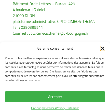
Bâtiment Droit Lettres – Bureau 429
4 boulevard Gabriel
21000 DIJON
plateforme administrative CPTC-CIMEOS-THéMA
Tél. : 0380395541
Courriel :
cptc.cimeos.thema@u-bourgogne.fr
Gérer le consentement
INFORMATIONS LÉGALES
Pour offrir les meilleures expériences, nous utilisons des technologies telles que
Mentions légales
les cookies pour stocker et/ou accéder aux informations des appareils. Le fait de
consentir à ces technologies nous permettra de traiter des données telles que le
Gérer mes cookies
comportement de navigation ou les ID uniques sur ce site. Le fait de ne pas
Politique de cookies
consentir ou de retirer son consentement peut avoir un effet négatif sur certaines
Déclaration de confidentialité
caractéristiques et fonctions.
Avertissement
Accepter
Site Officiel - CPTC @ 2026
Opt-out preferences
Privacy Statement
Copyright Université de Bourgogne Europe