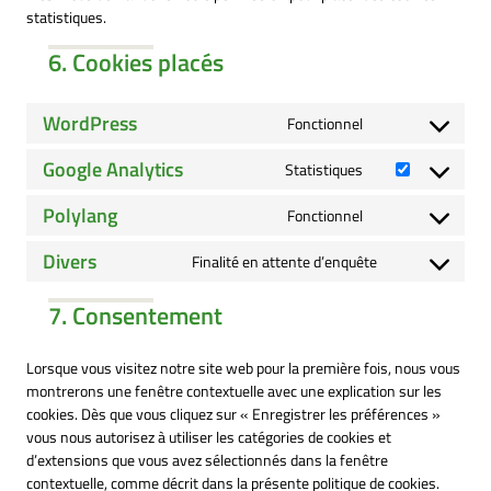
statistiques.
6. Cookies placés
WordPress
Fonctionnel
Consent
to
Google Analytics
Statistiques
service
Consent
wordpress
to
Polylang
Fonctionnel
service
Consent
google-
to
Divers
Finalité en attente d’enquête
analytics
service
Consent
polylang
to
7. Consentement
service
divers
Lorsque vous visitez notre site web pour la première fois, nous vous
montrerons une fenêtre contextuelle avec une explication sur les
cookies. Dès que vous cliquez sur « Enregistrer les préférences »
vous nous autorisez à utiliser les catégories de cookies et
d’extensions que vous avez sélectionnés dans la fenêtre
contextuelle, comme décrit dans la présente politique de cookies.