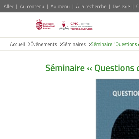
Aller
Au contenu
Au menu
À la recherche
Dyslexie
C
Accueil
Événements
Séminaires
Séminaire "Questions 
Séminaire « Questions 