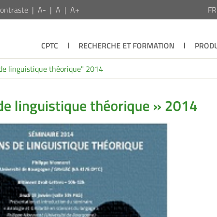
ontraste
A-
A
A+
F
CPTC
RECHERCHE ET FORMATION
PRODU
de linguistique théorique" 2014
de linguistique théorique » 2014