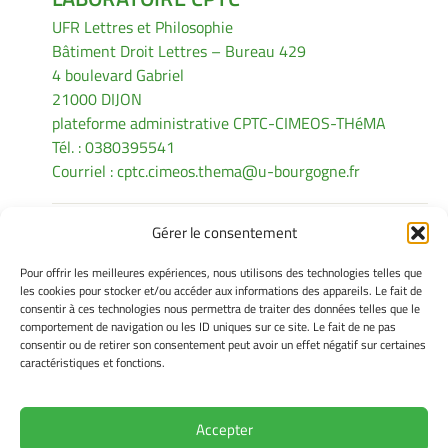
UFR Lettres et Philosophie
Bâtiment Droit Lettres – Bureau 429
4 boulevard Gabriel
21000 DIJON
plateforme administrative CPTC-CIMEOS-THéMA
Tél. : 0380395541
Courriel :
cptc.cimeos.thema@u-bourgogne.fr
Gérer le consentement
INFORMATIONS LÉGALES
Pour offrir les meilleures expériences, nous utilisons des technologies telles que
Mentions légales
les cookies pour stocker et/ou accéder aux informations des appareils. Le fait de
consentir à ces technologies nous permettra de traiter des données telles que le
Gérer mes cookies
comportement de navigation ou les ID uniques sur ce site. Le fait de ne pas
Politique de cookies
consentir ou de retirer son consentement peut avoir un effet négatif sur certaines
Déclaration de confidentialité
caractéristiques et fonctions.
Avertissement
Accepter