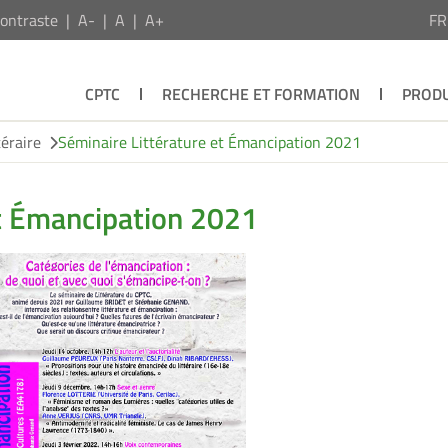
ontraste
A-
A
A+
F
CPTC
RECHERCHE ET FORMATION
PRODU
téraire
Séminaire Littérature et Émancipation 2021
et Émancipation 2021