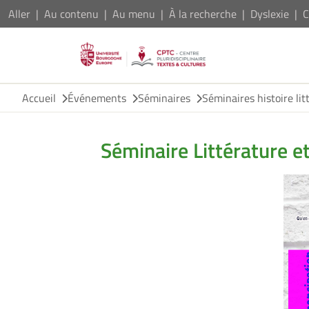
Aller
Au contenu
Au menu
À la recherche
Dyslexie
C
Accueil
Événements
Séminaires
Séminaires histoire lit
Séminaire Littérature 