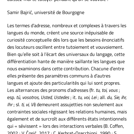
Samir Bajrić, université de Bourgogne
Les termes d’adresse, nombreux et complexes à travers les
langues du monde, créent une source inépuisable de
curiosité conceptuelle dès lors que les besoins énonciatifs
des locuteurs oscillent entre tutoiement et vouvoiement.
Bien qu’elle soit à l’écart des universaux du langage, cette
différentiation hante de manière saillante les langues que
nous examinons dans cette contribution. Chacune d’entre
elles présente des paramètres communs à d’autres
langues et ajoute des particularités qui lui sont propres.
Les alternances des pronoms d’adresses (fr.
tu, toi, vous
;
esp.
tú, vosotros, Usted, Ustedes
; it.
tu, voi, Lei
; all.
du, Sie, ihr,
Ihr
; sl.
ti, vi, Vi
) demeurent assujetties non seulement aux
contraintes sociales régissant les relations humaines, mais
également et de surcroît aux différents états intentionnels
qui « sévissent » lors des interactions verbales (B. Coffen,
2002 ; V. Ćosić, 2017 ; C. Kerbrat-Orecchioni, 1990 ; S.