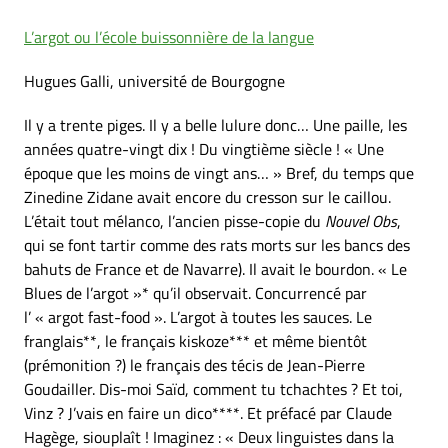
L’argot ou l’école buissonnière de la langue
Hugues Galli, université de Bourgogne
Il y a trente piges. Il y a belle lulure donc… Une paille, les
années quatre-vingt dix ! Du vingtième siècle ! « Une
époque que les moins de vingt ans… » Bref, du temps que
Zinedine Zidane avait encore du cresson sur le caillou.
L’était tout mélanco, l’ancien pisse-copie du
Nouvel Obs
,
qui se font tartir comme des rats morts sur les bancs des
bahuts de France et de Navarre). Il avait le bourdon. « Le
Blues de l’argot »* qu’il observait. Concurrencé par
l’ « argot fast-food ». L’argot à toutes les sauces. Le
franglais**, le français kiskoze*** et même bientôt
(prémonition ?) le français des técis de Jean-Pierre
Goudailler. Dis-moi Saïd, comment tu tchachtes ? Et toi,
Vinz ? J’vais en faire un dico****. Et préfacé par Claude
Hagège, siouplaît ! Imaginez : « Deux linguistes dans la