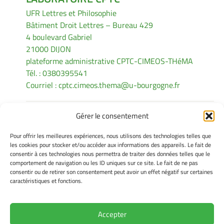
UFR Lettres et Philosophie
Bâtiment Droit Lettres – Bureau 429
4 boulevard Gabriel
21000 DIJON
plateforme administrative CPTC-CIMEOS-THéMA
Tél. : 0380395541
Courriel :
cptc.cimeos.thema@u-bourgogne.fr
Gérer le consentement
INFORMATIONS LÉGALES
Pour offrir les meilleures expériences, nous utilisons des technologies telles que
Mentions légales
les cookies pour stocker et/ou accéder aux informations des appareils. Le fait de
consentir à ces technologies nous permettra de traiter des données telles que le
Gérer mes cookies
comportement de navigation ou les ID uniques sur ce site. Le fait de ne pas
Politique de cookies
consentir ou de retirer son consentement peut avoir un effet négatif sur certaines
Déclaration de confidentialité
caractéristiques et fonctions.
Avertissement
Accepter