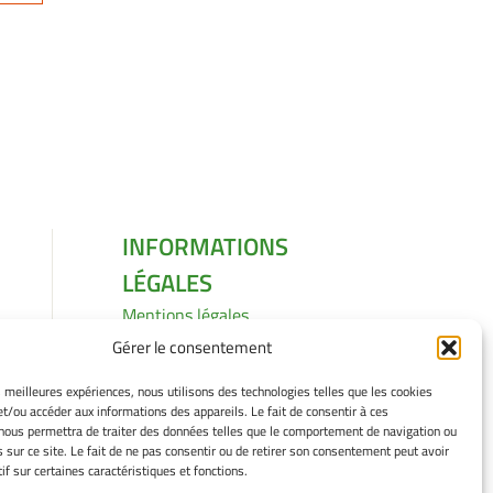
INFORMATIONS
LÉGALES
Mentions légales
Gérer mes cookies
Gérer le consentement
Politique de cookies
Déclaration de
es meilleures expériences, nous utilisons des technologies telles que les cookies
et/ou accéder aux informations des appareils. Le fait de consentir à ces
confidentialité
nous permettra de traiter des données telles que le comportement de navigation ou
Avertissement
s sur ce site. Le fait de ne pas consentir ou de retirer son consentement peut avoir
if sur certaines caractéristiques et fonctions.