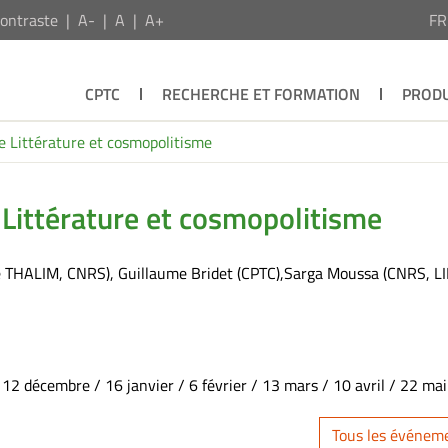
ontraste
A-
A
A+
F
CPTC
RECHERCHE ET FORMATION
PRODU
e Littérature et cosmopolitisme
 Littérature et cosmopolitisme
ipe THALIM, CNRS), Guillaume Bridet (CPTC),Sarga Moussa (CNRS, LI
décembre / 16 janvier / 6 février / 13 mars / 10 avril / 22 mai
Tous les événem