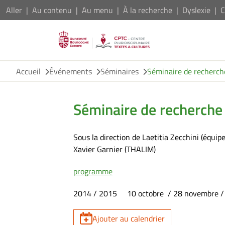
Aller
Au contenu
Au menu
À la recherche
Dyslexie
C
Accueil
Événements
Séminaires
Séminaire de recherch
Séminaire de recherche
Sous la direction de Laetitia Zecchini (équ
Xavier Garnier (THALIM)
programme
2014 / 2015 10 octobre / 28 novembre / 12 
Ajouter au calendrier