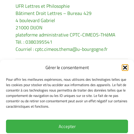
UFR Lettres et Philosophie
Bâtiment Droit Lettres – Bureau 429
4 boulevard Gabriel
21000 DIJON
plateforme administrative CPTC-CIMEOS-THéMA
Tél. : 0380395541
Courriel :
cptc.cimeos.thema@u-bourgogne.fr
Gérer le consentement
INFORMATIONS LÉGALES
Pour offrir les meilleures expériences, nous utilisons des technologies telles que
Mentions légales
les cookies pour stocker et/ou accéder aux informations des appareils. Le fait de
consentir à ces technologies nous permettra de traiter des données telles que le
Gérer mes cookies
comportement de navigation ou les ID uniques sur ce site. Le fait de ne pas
Politique de cookies
consentir ou de retirer son consentement peut avoir un effet négatif sur certaines
Déclaration de confidentialité
caractéristiques et fonctions.
Avertissement
Accepter