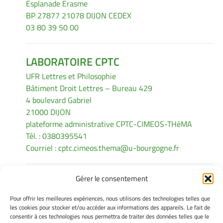
Esplanade Erasme
BP 27877 21078 DIJON CEDEX
03 80 39 50 00
LABORATOIRE CPTC
UFR Lettres et Philosophie
Bâtiment Droit Lettres – Bureau 429
4 boulevard Gabriel
21000 DIJON
plateforme administrative CPTC-CIMEOS-THéMA
Tél. : 0380395541
Courriel :
cptc.cimeos.thema@u-bourgogne.fr
Gérer le consentement
INFORMATIONS LÉGALES
Pour offrir les meilleures expériences, nous utilisons des technologies telles que
Mentions légales
les cookies pour stocker et/ou accéder aux informations des appareils. Le fait de
consentir à ces technologies nous permettra de traiter des données telles que le
Gérer mes cookies