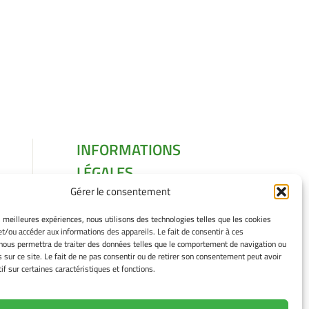
INFORMATIONS
LÉGALES
Gérer le consentement
Mentions légales
Gérer mes cookies
es meilleures expériences, nous utilisons des technologies telles que les cookies
Politique de cookies
et/ou accéder aux informations des appareils. Le fait de consentir à ces
Déclaration de
nous permettra de traiter des données telles que le comportement de navigation ou
s sur ce site. Le fait de ne pas consentir ou de retirer son consentement peut avoir
confidentialité
if sur certaines caractéristiques et fonctions.
Avertissement