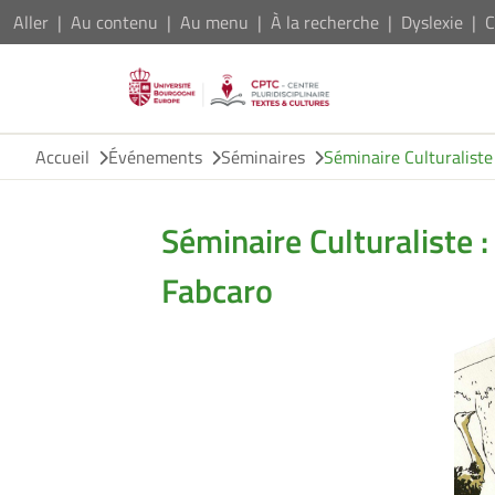
Aller
Au contenu
Au menu
À la recherche
Dyslexie
C
Accueil
Événements
Séminaires
Séminaire Culturaliste
Séminaire Culturaliste 
Fabcaro