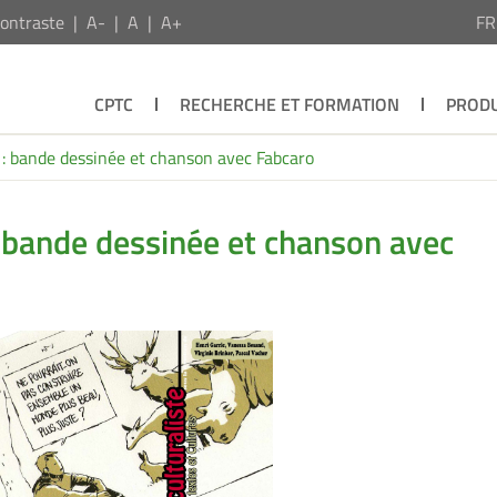
ontraste
A-
A
A+
F
CPTC
RECHERCHE ET FORMATION
PRODU
 : bande dessinée et chanson avec Fabcaro
: bande dessinée et chanson avec