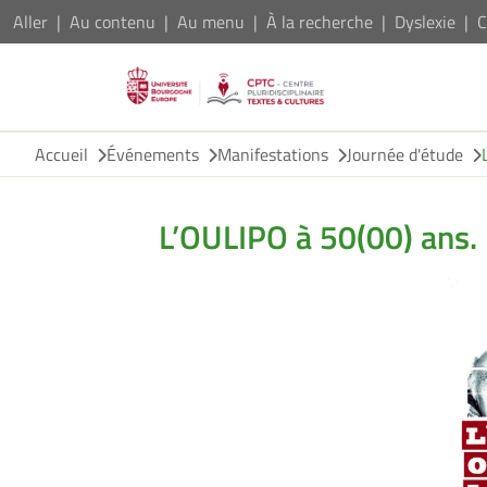
Aller
Au contenu
Au menu
À la recherche
Dyslexie
C
Accueil
Événements
Manifestations
Journée d'étude
L’OULIPO à 50(00) ans.