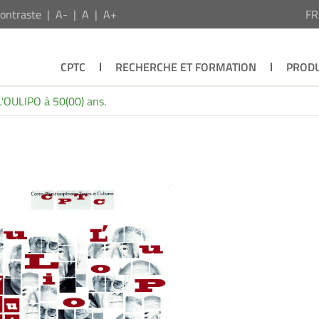
ontraste
A-
A
A+
F
CPTC
RECHERCHE ET FORMATION
PRODU
L'OULIPO à 50(00) ans.