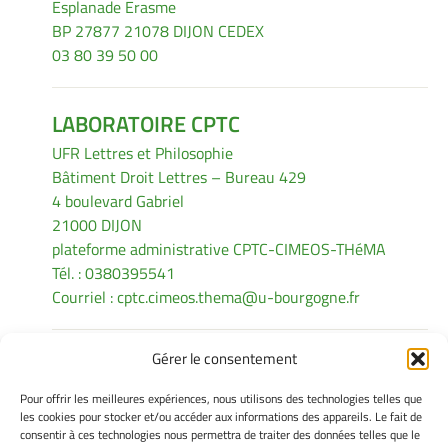
Esplanade Erasme
BP 27877 21078 DIJON CEDEX
03 80 39 50 00
LABORATOIRE CPTC
UFR Lettres et Philosophie
Bâtiment Droit Lettres – Bureau 429
4 boulevard Gabriel
21000 DIJON
plateforme administrative CPTC-CIMEOS-THéMA
Tél. : 0380395541
Courriel :
cptc.cimeos.thema@u-bourgogne.fr
Gérer le consentement
INFORMATIONS LÉGALES
Pour offrir les meilleures expériences, nous utilisons des technologies telles que
Mentions légales
les cookies pour stocker et/ou accéder aux informations des appareils. Le fait de
consentir à ces technologies nous permettra de traiter des données telles que le
Gérer mes cookies