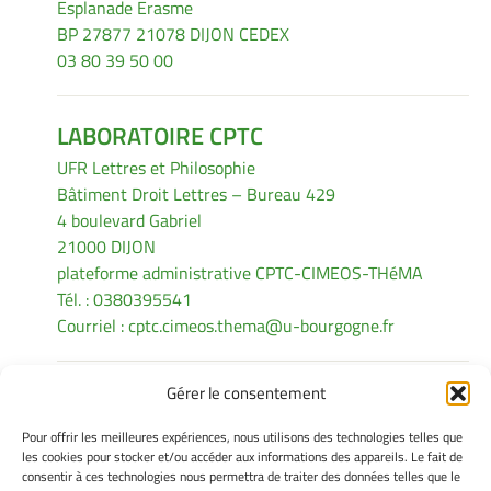
Esplanade Erasme
BP 27877 21078 DIJON CEDEX
03 80 39 50 00
LABORATOIRE CPTC
UFR Lettres et Philosophie
Bâtiment Droit Lettres – Bureau 429
4 boulevard Gabriel
21000 DIJON
plateforme administrative CPTC-CIMEOS-THéMA
Tél. : 0380395541
Courriel :
cptc.cimeos.thema@u-bourgogne.fr
Gérer le consentement
INFORMATIONS LÉGALES
Pour offrir les meilleures expériences, nous utilisons des technologies telles que
Mentions légales
les cookies pour stocker et/ou accéder aux informations des appareils. Le fait de
consentir à ces technologies nous permettra de traiter des données telles que le
Gérer mes cookies