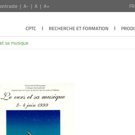
ontraste
A-
A
A+
F
CPTC
RECHERCHE ET FORMATION
PRODU
 et sa musique