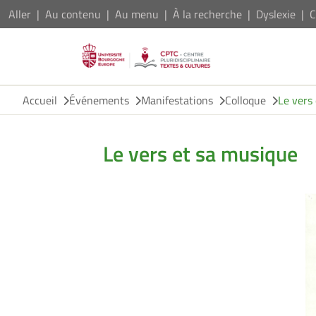
Aller
Au contenu
Au menu
À la recherche
Dyslexie
C
Accueil
Événements
Manifestations
Colloque
Le vers
Le vers et sa musique