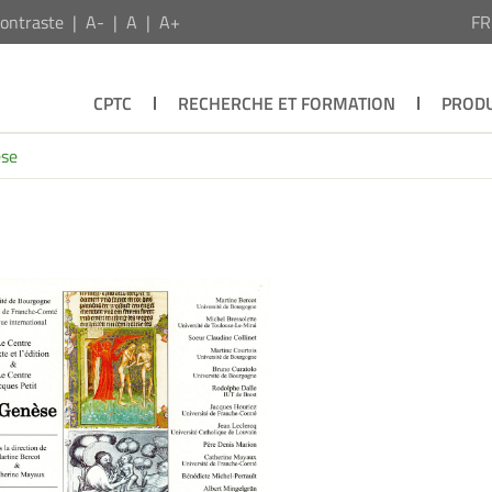
ontraste
A-
A
A+
F
CPTC
RECHERCHE ET FORMATION
PRODU
èse