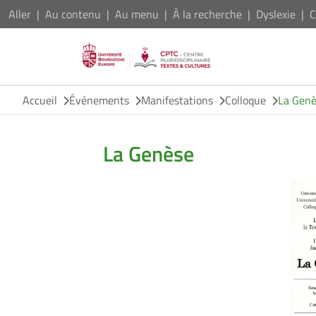
Aller
Au contenu
Au menu
À la recherche
Dyslexie
C
Accueil
Événements
Manifestations
Colloque
La Gen
La Genèse