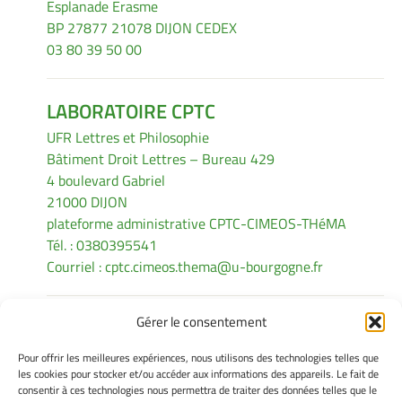
Esplanade Erasme
BP 27877 21078 DIJON CEDEX
03 80 39 50 00
LABORATOIRE CPTC
UFR Lettres et Philosophie
Bâtiment Droit Lettres – Bureau 429
4 boulevard Gabriel
21000 DIJON
plateforme administrative CPTC-CIMEOS-THéMA
Tél. : 0380395541
Courriel :
cptc.cimeos.thema@u-bourgogne.fr
Gérer le consentement
INFORMATIONS LÉGALES
Pour offrir les meilleures expériences, nous utilisons des technologies telles que
Mentions légales
les cookies pour stocker et/ou accéder aux informations des appareils. Le fait de
consentir à ces technologies nous permettra de traiter des données telles que le
Gérer mes cookies