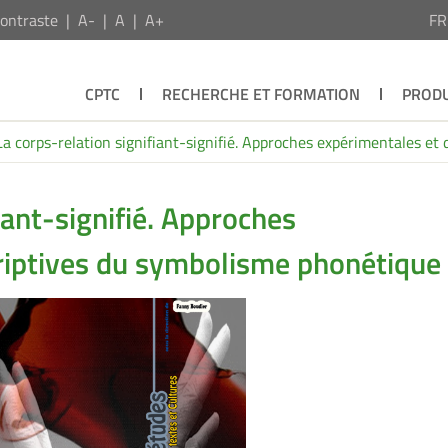
ontraste
A-
A
A+
F
CPTC
RECHERCHE ET FORMATION
PRODU
La corps-relation signifiant-signifié. Approches expérimentales e
iant-signifié. Approches
riptives du symbolisme phonétique