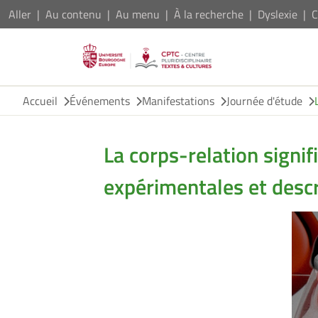
Aller
Au contenu
Au menu
À la recherche
Dyslexie
C
Accueil
Événements
Manifestations
Journée d'étude
La corps-relation signif
expérimentales et desc