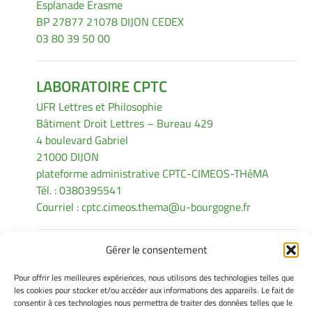
Esplanade Erasme
BP 27877 21078 DIJON CEDEX
03 80 39 50 00
LABORATOIRE CPTC
UFR Lettres et Philosophie
Bâtiment Droit Lettres – Bureau 429
4 boulevard Gabriel
21000 DIJON
plateforme administrative CPTC-CIMEOS-THéMA
Tél. : 0380395541
Courriel :
cptc.cimeos.thema@u-bourgogne.fr
Gérer le consentement
INFORMATIONS LÉGALES
Pour offrir les meilleures expériences, nous utilisons des technologies telles que
Mentions légales
les cookies pour stocker et/ou accéder aux informations des appareils. Le fait de
consentir à ces technologies nous permettra de traiter des données telles que le
Gérer mes cookies